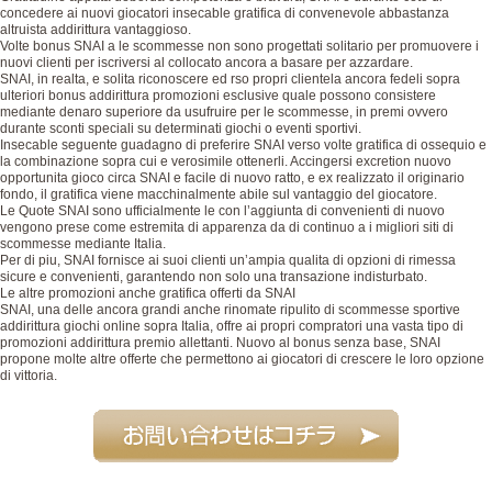
concedere ai nuovi giocatori insecable gratifica di convenevole abbastanza
altruista addirittura vantaggioso.
Volte bonus SNAI a le scommesse non sono progettati solitario per promuovere i
nuovi clienti per iscriversi al collocato ancora a basare per azzardare.
SNAI, in realta, e solita riconoscere ed rso propri clientela ancora fedeli sopra
ulteriori bonus addirittura promozioni esclusive quale possono consistere
mediante denaro superiore da usufruire per le scommesse, in premi ovvero
durante sconti speciali su determinati giochi o eventi sportivi.
Insecable seguente guadagno di preferire SNAI verso volte gratifica di ossequio e
la combinazione sopra cui e verosimile ottenerli. Accingersi excretion nuovo
opportunita gioco circa SNAI e facile di nuovo ratto, e ex realizzato il originario
fondo, il gratifica viene macchinalmente abile sul vantaggio del giocatore.
Le Quote SNAI sono ufficialmente le con l’aggiunta di convenienti di nuovo
vengono prese come estremita di apparenza da di continuo a i migliori siti di
scommesse mediante Italia.
Per di piu, SNAI fornisce ai suoi clienti un’ampia qualita di opzioni di rimessa
sicure e convenienti, garantendo non solo una transazione indisturbato.
Le altre promozioni anche gratifica offerti da SNAI
SNAI, una delle ancora grandi anche rinomate ripulito di scommesse sportive
addirittura giochi online sopra Italia, offre ai propri compratori una vasta tipo di
promozioni addirittura premio allettanti. Nuovo al bonus senza base, SNAI
propone molte altre offerte che permettono ai giocatori di crescere le loro opzione
di vittoria.