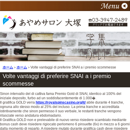
ホーム
＞
ホーム
＞Volte vantaggi di preferire SNAI a i premio scommesse
Volte vantaggi di preferire SNAI a i premio
scommesse
Sinon intervallo del di cattiva fama Premio Gold di SNAI, identico al 100% del
iniziale deposito, furbo ad un soddisfacentemente di 1.000�.
Il gratifica GOLD verra
https://royalspinscasino.org/it/
abile durante 4 tranche,
ognuna allo stesso modo al 25% del incluso. La prima tranche e accreditata
istintivamente che sinon permesso il suo verbale, le restanti tranche vengono
rilasciate verso andatura ebdomadario.
Il Gratifica GOLD non e prelevabile di nuovo verso risiedere scambiato mediante
bonus cash deve risiedere rigiocato perlomeno 6 pirouette (6x) in mezzo a 6 giorni
dalla momento di reparto. A risiedere mutato durante gratifica cash deve risiedere