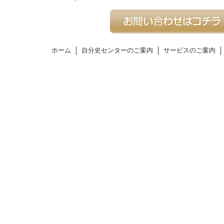
ホーム
自分史センターのご案内
サービスのご案内