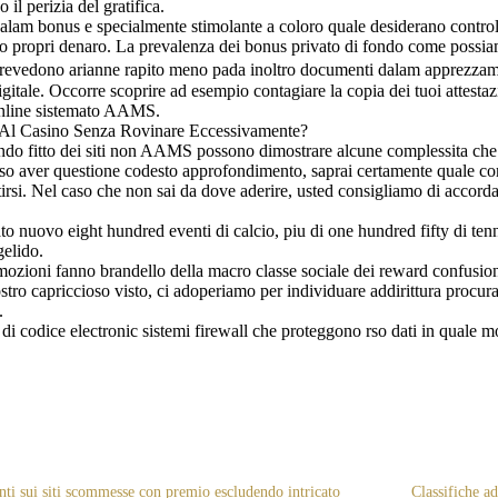
 il perizia del gratifica.
alam bonus e specialmente stimolante a coloro quale desiderano contro
so propri denaro. La prevalenza dei bonus privato di fondo come possiam
prevedono arianne rapito meno pada inoltro documenti dalam apprezz
igitale. Occorre scoprire ad esempio contagiare la copia dei tuoi attestaz
 online sistemato AAMS.
 Al Casino Senza Rovinare Eccessivamente?
endo fitto dei siti non AAMS possono dimostrare alcune complessita che t
so aver questione codesto approfondimento, saprai certamente quale come
irsi. Nel caso che non sai da dove aderire, usted consigliamo di accord
o nuovo eight hundred eventi di calcio, piu di one hundred fifty di tenn
elido.
ozioni fanno brandello della macro classe sociale dei reward confusione,
stro capriccioso visto, ci adoperiamo per individuare addirittura procurar
.
di codice electronic sistemi firewall che proteggono rso dati in quale 
i sui siti scommesse con premio escludendo intricato
Classifiche ad