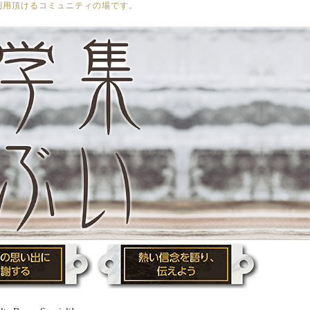
利用頂けるコミュニティの場です。