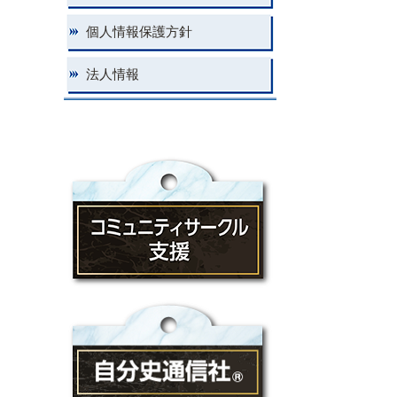
個人情報保護方針
法人情報