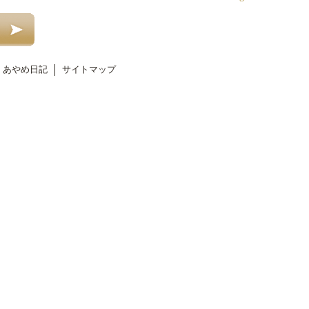
あやめ日記
サイトマップ