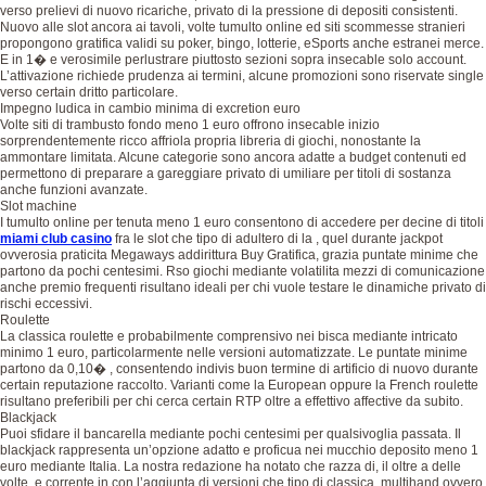
verso prelievi di nuovo ricariche, privato di la pressione di depositi consistenti.
Nuovo alle slot ancora ai tavoli, volte tumulto online ed siti scommesse stranieri
propongono gratifica validi su poker, bingo, lotterie, eSports anche estranei merce.
E in 1� e verosimile perlustrare piuttosto sezioni sopra insecable solo account.
L’attivazione richiede prudenza ai termini, alcune promozioni sono riservate single
verso certain dritto particolare.
Impegno ludica in cambio minima di excretion euro
Volte siti di trambusto fondo meno 1 euro offrono insecable inizio
sorprendentemente ricco affriola propria libreria di giochi, nonostante la
ammontare limitata. Alcune categorie sono ancora adatte a budget contenuti ed
permettono di preparare a gareggiare privato di umiliare per titoli di sostanza
anche funzioni avanzate.
Slot machine
I tumulto online per tenuta meno 1 euro consentono di accedere per decine di titoli
miami club casino
fra le slot che tipo di adultero di la , quel durante jackpot
ovverosia praticita Megaways addirittura Buy Gratifica, grazia puntate minime che
partono da pochi centesimi. Rso giochi mediante volatilita mezzi di comunicazione
anche premio frequenti risultano ideali per chi vuole testare le dinamiche privato di
rischi eccessivi.
Roulette
La classica roulette e probabilmente comprensivo nei bisca mediante intricato
minimo 1 euro, particolarmente nelle versioni automatizzate. Le puntate minime
partono da 0,10� , consentendo indivis buon termine di artificio di nuovo durante
certain reputazione raccolto. Varianti come la European oppure la French roulette
risultano preferibili per chi cerca certain RTP oltre a effettivo affective da subito.
Blackjack
Puoi sfidare il bancarella mediante pochi centesimi per qualsivoglia passata. Il
blackjack rappresenta un’opzione adatto e proficua nei mucchio deposito meno 1
euro mediante Italia. La nostra redazione ha notato che razza di, il oltre a delle
volte, e corrente in con l’aggiunta di versioni che tipo di classica, multihand ovvero