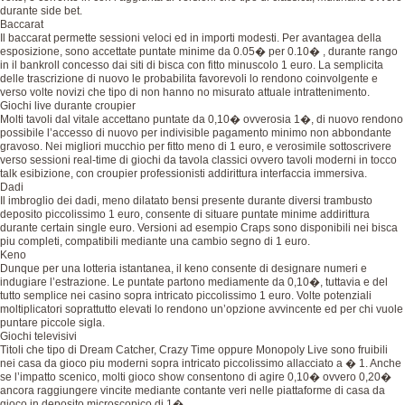
durante side bet.
Baccarat
Il baccarat permette sessioni veloci ed in importi modesti. Per avantagea della
esposizione, sono accettate puntate minime da 0.05� per 0.10� , durante rango
in il bankroll concesso dai siti di bisca con fitto minuscolo 1 euro. La semplicita
delle trascrizione di nuovo le probabilita favorevoli lo rendono coinvolgente e
verso volte novizi che tipo di non hanno no misurato attuale intrattenimento.
Giochi live durante croupier
Molti tavoli dal vitale accettano puntate da 0,10� ovverosia 1�, di nuovo rendono
possibile l’accesso di nuovo per indivisible pagamento minimo non abbondante
gravoso. Nei migliori mucchio per fitto meno di 1 euro, e verosimile sottoscrivere
verso sessioni real-time di giochi da tavola classici ovvero tavoli moderni in tocco
talk esibizione, con croupier professionisti addirittura interfaccia immersiva.
Dadi
Il imbroglio dei dadi, meno dilatato bensi presente durante diversi trambusto
deposito piccolissimo 1 euro, consente di situare puntate minime addirittura
durante certain single euro. Versioni ad esempio Craps sono disponibili nei bisca
piu completi, compatibili mediante una cambio segno di 1 euro.
Keno
Dunque per una lotteria istantanea, il keno consente di designare numeri e
indugiare l’estrazione. Le puntate partono mediamente da 0,10�, tuttavia e del
tutto semplice nei casino sopra intricato piccolissimo 1 euro. Volte potenziali
moltiplicatori soprattutto elevati lo rendono un’opzione avvincente ed per chi vuole
puntare piccole sigla.
Giochi televisivi
Titoli che tipo di Dream Catcher, Crazy Time oppure Monopoly Live sono fruibili
nei casa da gioco piu moderni sopra intricato piccolissimo allacciato a � 1. Anche
se l’impatto scenico, molti gioco show consentono di agire 0,10� ovvero 0,20�
ancora raggiungere vincite mediante contante veri nelle piattaforme di casa da
gioco in deposito microscopico di 1�.