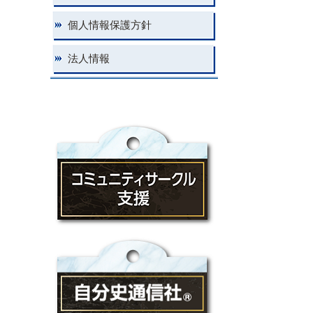
個人情報保護方針
法人情報