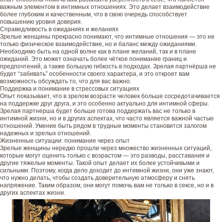
важным элементом в интимных отношениях. Это делает взаимодействие
более глубоким и качественным, что в свою очередь способствует
повышению уровня доверия.
Справедливость в ожиданиях и желаниях
Зрелые женщины прекрасно понимают, что интимные отношения — это не
только физическое взаимодействие, но и баланс между ожиданиями.
Необходимо быть на одной волне как в плане желаний, так и в плане
ожиданий. Это может означать более чёткое понимание границ и
предпочтений, а также большую гибкость в подходах. Зрелая партнёрша не
будет “забивать” особенности своего характера, и это откроет вам
возможность обсуждать то, что для вас важно.
Поддержка и понимание в стрессовых ситуациях
Опыт показывает, что в зрелом возрасте человек больше сосредотачивается
на поддержке друг друга, и это особенно актуально для интимной сферы.
Зрелая партнерша будет больше готова поддержать вас не только в
интимной жизни, но и в других аспектах, что часто является важной частью
отношений. Умение быть рядом в трудные моменты становится залогом
надежных и зрелых отношений.
Жизненные ситуации: понимание через опыт
Зрелые женщины нередко прошли через множество жизненных ситуаций,
которые могут оценить только с возрастом — это разводы, расставания и
другие тяжелые моменты. Такой опыт делает их более устойчивыми и
сильными. Поэтому, когда дело доходит до интимной жизни, они уже знают,
что нужно делать, чтобы создать доверительную атмосферу и снять
напряжение. Таким образом, они могут помочь вам не только в сексе, но и в
других аспектах жизни.