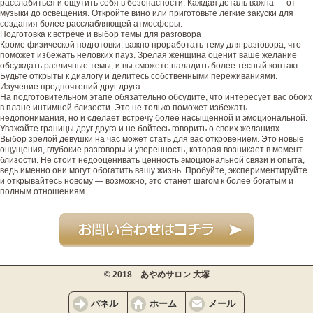
расслабиться и ощутить себя в безопасности. Каждая деталь важна — от
музыки до освещения. Откройте вино или приготовьте легкие закуски для
создания более расслабляющей атмосферы.
Подготовка к встрече и выбор темы для разговора
Кроме физической подготовки, важно проработать тему для разговора, что
поможет избежать неловких пауз. Зрелая женщина оценит ваше желание
обсуждать различные темы, и вы сможете наладить более тесный контакт.
Будьте открыты к диалогу и делитесь собственными переживаниями.
Изучение предпочтений друг друга
На подготовительном этапе обязательно обсудите, что интересует вас обоих
в плане интимной близости. Это не только поможет избежать
недопонимания, но и сделает встречу более насыщенной и эмоциональной.
Уважайте границы друг друга и не бойтесь говорить о своих желаниях.
Выбор зрелой девушки на час может стать для вас откровением. Это новые
ощущения, глубокие разговоры и уверенность, которая возникает в момент
близости. Не стоит недооценивать ценность эмоциональной связи и опыта,
ведь именно они могут обогатить вашу жизнь. Пробуйте, экспериментируйте
и открывайтесь новому — возможно, это станет шагом к более богатым и
полным отношениям.
© 2018 あやめサロン 大塚
パネル
ホーム
メール