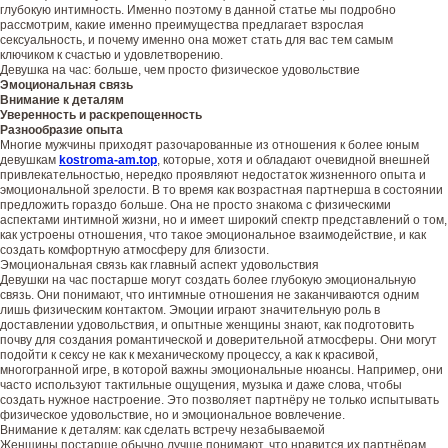
глубокую интимность. Именно поэтому в данной статье мы подробно
рассмотрим, какие именно преимущества предлагает взрослая
сексуальность, и почему именно она может стать для вас тем самым
ключиком к счастью и удовлетворению.
Девушка на час: больше, чем просто физическое удовольствие
Эмоциональная связь
Внимание к деталям
Уверенность и раскрепощенность
Разнообразие опыта
Многие мужчины приходят разочарованные из отношения к более юным
девушкам
kostroma-am.top
, которые, хотя и обладают очевидной внешней
привлекательностью, нередко проявляют недостаток жизненного опыта и
эмоциональной зрелости. В то время как возрастная партнерша в состоянии
предложить гораздо больше. Она не просто знакома с физическими
аспектами интимной жизни, но и имеет широкий спектр представлений о том,
как устроены отношения, что такое эмоциональное взаимодействие, и как
создать комфортную атмосферу для близости.
Эмоциональная связь как главный аспект удовольствия
Девушки на час постарше могут создать более глубокую эмоциональную
связь. Они понимают, что интимные отношения не заканчиваются одним
лишь физическим контактом. Эмоции играют значительную роль в
доставлении удовольствия, и опытные женщины знают, как подготовить
почву для создания романтической и доверительной атмосферы. Они могут
подойти к сексу не как к механическому процессу, а как к красивой,
многогранной игре, в которой важны эмоциональные нюансы. Например, они
часто используют тактильные ощущения, музыка и даже слова, чтобы
создать нужное настроение. Это позволяет партнёру не только испытывать
физическое удовольствие, но и эмоциональное вовлечение.
Внимание к деталям: как сделать встречу незабываемой
Женщины постарше обычно лучше понимают, что нравится их партнёрам.