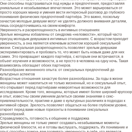
Они способны подстраиваться под нужды и предпочтения, предоставляя
уникальные и незабываемые впечатления. Это может варьироваться от
просто хороших манер и умения вести интересный разговор до глубокого
понимания физических предпочтений партнёра. Это важно, поскольку
зачастую молодые девушки могут не уделять должного внимания деталям,
лишь сосредоточившись на своем комфорте.
Уверенность и раскрепощенность в интимных отношениях
Зрелые женщины избавлены от синдрома «неловкости», который часто
присущ молодым девушкам в интимных отношениях. С возрастом приходит
уверенность, а она является ключевым аспектом хорошей сексуальной
жизни. Сексуальная раскрепощенность позволяет зрелым девушкам
экспериментировать и пробовать то, что может быть новым даже для них
самих. Это превращает каждого партнёра, с которым они встречаются, в
объект изучения и возможности, а не просто в человека на одну ночь. Такая
взаимосвязь обогащает обоих партнеров.
Разнообразие жизненного опыта: от сексуальных предпочтений до
культурных аспектов
Возрастные отношения зачастую более разнообразны. За годы в жизни
женщины может накопиться не только жизненный, но и сексуальный опыт,
что открывает перед партнёрами невероятные возможности для
исследования. Кроме того, женщины, которые имеют более широкий кругозор
и опыт, известны своим умением делиться своими знаниями о секс-
привлекательности, практике и даже о культурных различиях в подходах к
интимной сфере. Зрелость позволяет общаться на более глубоком уровне,
откроет перед вами новые горизонты в понимании сексуальных
разнообразий.
Справедливость, готовность к общению и поддержка
Зрелые женщины не только умеют создавать незабываемые моменты
физической близости, но и готовы выслушать, поддержать. Их понимание и
опыт способны помочь вам развивать уверенность в себе, что является