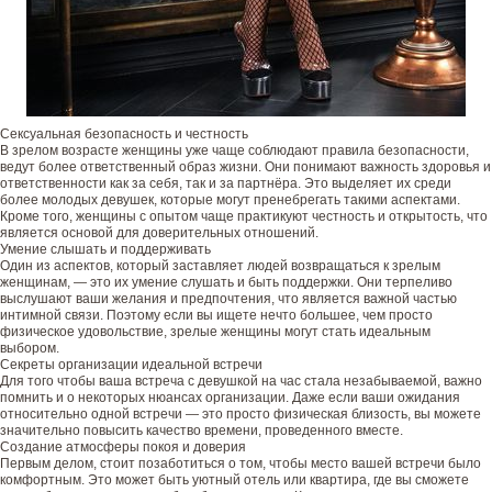
Сексуальная безопасность и честность
В зрелом возрасте женщины уже чаще соблюдают правила безопасности,
ведут более ответственный образ жизни. Они понимают важность здоровья и
ответственности как за себя, так и за партнёра. Это выделяет их среди
более молодых девушек, которые могут пренебрегать такими аспектами.
Кроме того, женщины с опытом чаще практикуют честность и открытость, что
является основой для доверительных отношений.
Умение слышать и поддерживать
Один из аспектов, который заставляет людей возвращаться к зрелым
женщинам, — это их умение слушать и быть поддержки. Они терпеливо
выслушают ваши желания и предпочтения, что является важной частью
интимной связи. Поэтому если вы ищете нечто большее, чем просто
физическое удовольствие, зрелые женщины могут стать идеальным
выбором.
Секреты организации идеальной встречи
Для того чтобы ваша встреча с девушкой на час стала незабываемой, важно
помнить и о некоторых нюансах организации. Даже если ваши ожидания
относительно одной встречи — это просто физическая близость, вы можете
значительно повысить качество времени, проведенного вместе.
Создание атмосферы покоя и доверия
Первым делом, стоит позаботиться о том, чтобы место вашей встречи было
комфортным. Это может быть уютный отель или квартира, где вы сможете