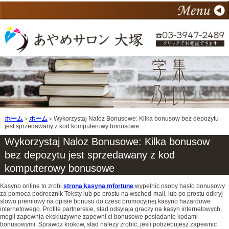
ホーム
＞
ホーム
＞Wykorzystaj Naloz Bonusowe: Kilka bonusow bez depozytu
jest sprzedawany z kod komputerowy bonusowe
Wykorzystaj Naloz Bonusowe: Kilka bonusow
bez depozytu jest sprzedawany z kod
komputerowy bonusowe
Kasyno online to zrobi
strona kasyna mfortune
wypelnic osoby haslo bonusowy
za pomoca podrecznik Teksty lub po prostu na wschod-mail, lub po prostu odkryj
slowo premiowy na opisie bonusu do czesc promocyjnej kasyno hazardowe
internetowego. Profile partnerskie, stad odsylaja graczy na kasyn internetowych,
mogli zapewnia ekskluzywne zapewni ci bonusowe posiadanie kodami
bonusowymi. Sprawdz krokow, stad nalezy zrobic, jesli potrzebujesz zapewnic