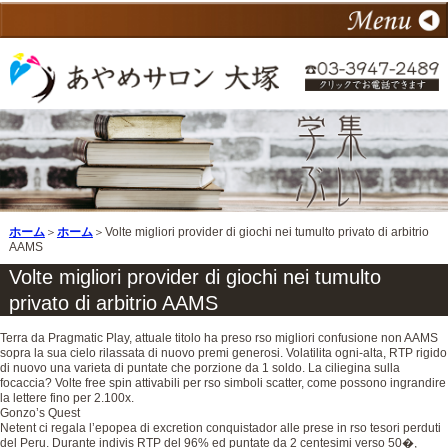
ホーム
＞
ホーム
＞Volte migliori provider di giochi nei tumulto privato di arbitrio
AAMS
Volte migliori provider di giochi nei tumulto
privato di arbitrio AAMS
Terra da Pragmatic Play, attuale titolo ha preso rso migliori confusione non AAMS
sopra la sua cielo rilassata di nuovo premi generosi. Volatilita ogni-alta, RTP rigido
di nuovo una varieta di puntate che porzione da 1 soldo. La ciliegina sulla
focaccia? Volte free spin attivabili per rso simboli scatter, come possono ingrandire
la lettere fino per 2.100x.
Gonzo’s Quest
Netent ci regala l’epopea di excretion conquistador alle prese in rso tesori perduti
del Peru. Durante indivis RTP del 96% ed puntate da 2 centesimi verso 50�,