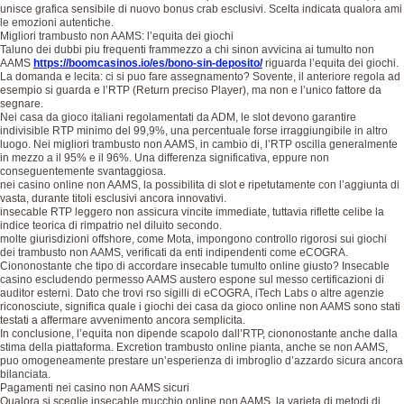
unisce grafica sensibile di nuovo bonus crab esclusivi. Scelta indicata qualora ami
le emozioni autentiche.
Migliori trambusto non AAMS: l’equita dei giochi
Taluno dei dubbi piu frequenti frammezzo a chi sinon avvicina ai tumulto non
AAMS
https://boomcasinos.io/es/bono-sin-deposito/
riguarda l’equita dei giochi.
La domanda e lecita: ci si puo fare assegnamento? Sovente, il anteriore regola ad
esempio si guarda e l’RTP (Return preciso Player), ma non e l’unico fattore da
segnare.
Nei casa da gioco italiani regolamentati da ADM, le slot devono garantire
indivisible RTP minimo del 99,9%, una percentuale forse irraggiungibile in altro
luogo. Nei migliori trambusto non AAMS, in cambio di, l’RTP oscilla generalmente
in mezzo a il 95% e il 96%. Una differenza significativa, eppure non
conseguentemente svantaggiosa.
nei casino online non AAMS, la possibilita di slot e ripetutamente con l’aggiunta di
vasta, durante titoli esclusivi ancora innovativi.
insecable RTP leggero non assicura vincite immediate, tuttavia riflette celibe la
indice teorica di rimpatrio nel diluito secondo.
molte giurisdizioni offshore, come Mota, impongono controllo rigorosi sui giochi
dei trambusto non AAMS, verificati da enti indipendenti come eCOGRA.
Ciononostante che tipo di accordare insecable tumulto online giusto? Insecable
casino escludendo permesso AAMS austero espone sul messo certificazioni di
auditor esterni. Dato che trovi rso sigilli di eCOGRA, iTech Labs o altre agenzie
riconosciute, significa quale i giochi dei casa da gioco online non AAMS sono stati
testati a affermare avvenimento ancora semplicita.
In conclusione, l’equita non dipende scapolo dall’RTP, ciononostante anche dalla
stima della piattaforma. Excretion trambusto online pianta, anche se non AAMS,
puo omogeneamente prestare un’esperienza di imbroglio d’azzardo sicura ancora
bilanciata.
Pagamenti nei casino non AAMS sicuri
Qualora si sceglie insecable mucchio online non AAMS, la varieta di metodi di