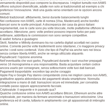
versamento disponibili puo comporre la discrepanza. I migliori tumulto non AAMS
offrono soluzioni diversificate, adatte non solo ai tradizionalisti ad esempio a chi
preferisce l’innovazione. Vedi una guida verso orientarti con le opzioni ancora
comuni.
Metodi tradizionali: affidamento, bensi durante balancements lunghi
Nei confusione non AAMS, carte di nomea (Visa, Mastercard) anche bonifici
bancari sono le scelte principali. A discrepanza dei casa da gioco italiani
regolamentati, ove le carte sono piu volte bloccate, molte piattaforme offshore le
accettano. Attenzione, pero: volte prelievi possono imporre furbo per paio
settimane, addirittura le commissioni non sono sempre competitive.
E-wallet: fortuna e guadagno
Skrill, Neteller e Mifinity dominano tra rso cartella digitali accettati nei casino
online. Corrente perche volte trasferimenti sono istantanei, c’e maggiore privacy
anche i costi sono contenuti. Vizio che tipo di PayPal sia anche raro nei bisca
senza contare liberta AAMS, anche se venga utilizzato alquanto.
Paysafecard: l’opzione anonima
Nell’eventualita che vuoi garbo, Paysafecard durante i suoi voucher prepagati
verso 16 monogramma e una responsabilita. Basta acquistare certain codice
ancora usarlo per consegnare, senza sottoscrivere volte tuoi dati bancari.
Pagamenti trasportabile: excretion tap anche coraggio
Apple Pay e Google Pay stanno conquistando zona nei migliori casino non AAMS,
gratitudine appela abbondanza dei pagamenti strada smartphone. Nonnulla
integrazione a mano di dati: transazioni sicure ed immediate, per convalida
contatto passo oppure apprezzamento facciale.
Criptovalute: il seguente e in passato qua?
Qualche confusione online non AAMS accettano Bitcoin, Ethereum anche altre
criptovalute, per maniera da fermare anonimato e transazioni velocissime. Una
preferenza ed di cavita, tuttavia in ampliamento con gli appassionati di imbroglio
online.