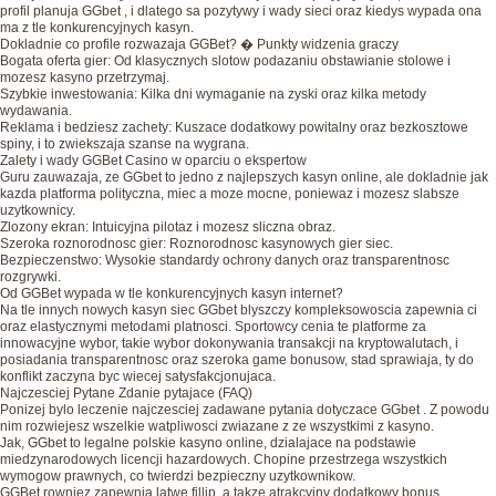
profil planuja GGbet , i dlatego sa pozytywy i wady sieci oraz kiedys wypada ona
ma z tle konkurencyjnych kasyn.
Dokladnie co profile rozwazaja GGBet? � Punkty widzenia graczy
Bogata oferta gier: Od klasycznych slotow podazaniu obstawianie stolowe i
mozesz kasyno przetrzymaj.
Szybkie inwestowania: Kilka dni wymaganie na zyski oraz kilka metody
wydawania.
Reklama i bedziesz zachety: Kuszace dodatkowy powitalny oraz bezkosztowe
spiny, i to zwiekszaja szanse na wygrana.
Zalety i wady GGBet Casino w oparciu o ekspertow
Guru zauwazaja, ze GGbet to jedno z najlepszych kasyn online, ale dokladnie jak
kazda platforma polityczna, miec a moze mocne, poniewaz i mozesz slabsze
uzytkownicy.
Zlozony ekran: Intuicyjna pilotaz i mozesz sliczna obraz.
Szeroka roznorodnosc gier: Roznorodnosc kasynowych gier siec.
Bezpieczenstwo: Wysokie standardy ochrony danych oraz transparentnosc
rozgrywki.
Od GGBet wypada w tle konkurencyjnych kasyn internet?
Na tle innych nowych kasyn siec GGbet blyszczy kompleksowoscia zapewnia ci
oraz elastycznymi metodami platnosci. Sportowcy cenia te platforme za
innowacyjne wybor, takie wybor dokonywania transakcji na kryptowalutach, i
posiadania transparentnosc oraz szeroka game bonusow, stad sprawiaja, ty do
konflikt zaczyna byc wiecej satysfakcjonujaca.
Najczesciej Pytane Zdanie pytajace (FAQ)
Ponizej bylo leczenie najczesciej zadawane pytania dotyczace GGbet . Z powodu
nim rozwiejesz wszelkie watpliwosci zwiazane z ze wszystkimi z kasyno.
Jak, GGbet to legalne polskie kasyno online, dzialajace na podstawie
miedzynarodowych licencji hazardowych. Chopine przestrzega wszystkich
wymogow prawnych, co twierdzi bezpieczny uzytkownikow.
GGBet rowniez zapewnia latwe fillip, a takze atrakcyjny dodatkowy bonus