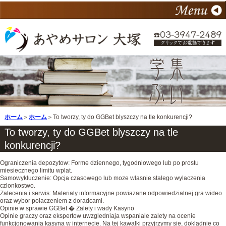
ホーム
＞
ホーム
＞To tworzy, ty do GGBet blyszczy na tle konkurencji?
To tworzy, ty do GGBet blyszczy na tle
konkurencji?
Ograniczenia depozytow: Forme dziennego, tygodniowego lub po prostu
miesiecznego limitu wplat.
Samowykluczenie: Opcja czasowego lub moze wlasnie stalego wylaczenia
czlonkostwo.
Zalecenia i serwis: Materialy informacyjne powiazane odpowiedzialnej gra wideo
oraz wybor polaczeniem z doradcami.
Opinie w sprawie GGBet � Zalety i wady Kasyno
Opinie graczy oraz ekspertow uwzgledniaja wspaniale zalety na ocenie
funkcjonowania kasyna w internecie. Na tej kawalki przyjrzymy sie, dokladnie co