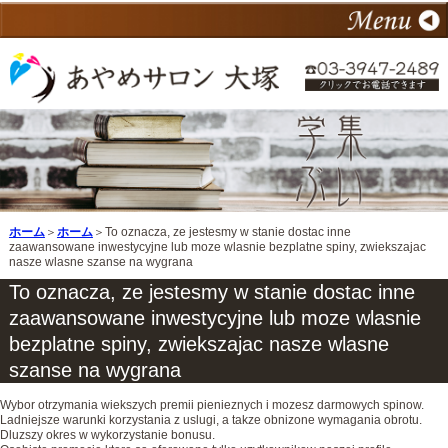
ホーム
＞
ホーム
＞To oznacza, ze jestesmy w stanie dostac inne
zaawansowane inwestycyjne lub moze wlasnie bezplatne spiny, zwiekszajac
nasze wlasne szanse na wygrana
To oznacza, ze jestesmy w stanie dostac inne
zaawansowane inwestycyjne lub moze wlasnie
bezplatne spiny, zwiekszajac nasze wlasne
szanse na wygrana
Wybor otrzymania wiekszych premii pienieznych i mozesz darmowych spinow.
Ladniejsze warunki korzystania z uslugi, a takze obnizone wymagania obrotu.
Dluzszy okres w wykorzystanie bonusu.