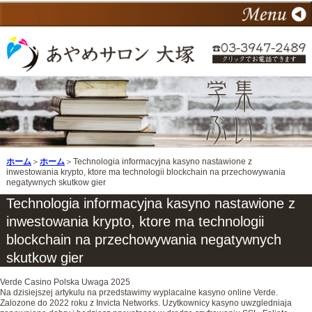
ホーム
＞
ホーム
＞Technologia informacyjna kasyno nastawione z
inwestowania krypto, ktore ma technologii blockchain na przechowywania
negatywnych skutkow gier
Technologia informacyjna kasyno nastawione z
inwestowania krypto, ktore ma technologii
blockchain na przechowywania negatywnych
skutkow gier
Verde Casino Polska Uwaga 2025
Na dzisiejszej artykulu na przedstawimy wyplacalne kasyno online Verde.
Zalozone do 2022 roku z Invicta Networks. Uzytkownicy kasyno uwzgledniaja