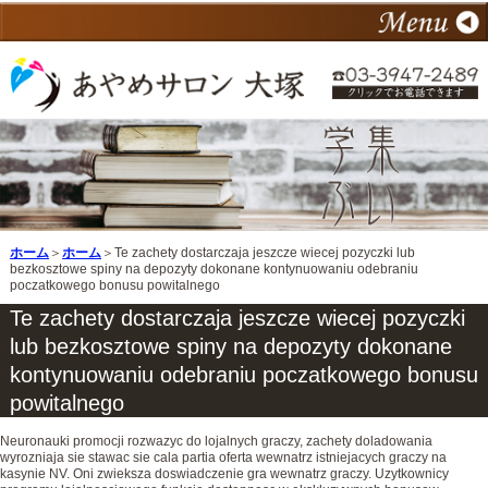
ホーム
＞
ホーム
＞Te zachety dostarczaja jeszcze wiecej pozyczki lub
bezkosztowe spiny na depozyty dokonane kontynuowaniu odebraniu
poczatkowego bonusu powitalnego
Te zachety dostarczaja jeszcze wiecej pozyczki
lub bezkosztowe spiny na depozyty dokonane
kontynuowaniu odebraniu poczatkowego bonusu
powitalnego
Neuronauki promocji rozwazyc do lojalnych graczy, zachety doladowania
wyrozniaja sie stawac sie cala partia oferta wewnatrz istniejacych graczy na
kasynie NV. Oni zwieksza doswiadczenie gra wewnatrz graczy. Uzytkownicy