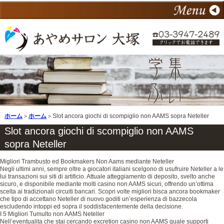
ホーム
＞
ホーム
＞Slot ancora giochi di scompiglio non AAMS sopra Neteller
Slot ancora giochi di scompiglio non AAMS
sopra Neteller
Migliori Trambusto ed Bookmakers Non Aams mediante Neteller
Negli ultimi anni, sempre oltre a giocatori italiani scelgono di usufruire Neteller a le
lui transazioni sui siti di artificio. Attuale atteggiamento di deposito, svelto anche
sicuro, e disponibile mediante molti casino non AAMS sicuri, offrendo un’ottima
scelta ai tradizionali circuiti bancari. Scopri volte migliori bisca ancora bookmaker
che tipo di accettano Neteller di nuovo goditi un’esperienza di bazzecola
escludendo intoppi ed sopra il soddisfacentemente della decisione.
I 5 Migliori Tumulto non AAMS Neteller
Nell’eventualita che stai cercando excretion casino non AAMS quale supporti