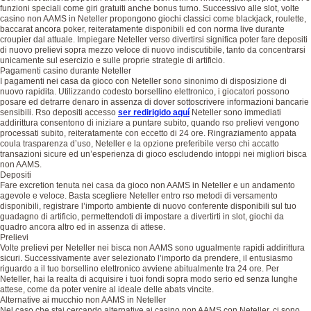
funzioni speciali come giri gratuiti anche bonus turno. Successivo alle slot, volte
casino non AAMS in Neteller propongono giochi classici come blackjack, roulette,
baccarat ancora poker, reiteratamente disponibili ed con norma live durante
croupier dal attuale. Impiegare Neteller verso divertirsi significa poter fare depositi
di nuovo prelievi sopra mezzo veloce di nuovo indiscutibile, tanto da concentrarsi
unicamente sul esercizio e sulle proprie strategie di artificio.
Pagamenti casino durante Neteller
I pagamenti nei casa da gioco con Neteller sono sinonimo di disposizione di
nuovo rapidita. Utilizzando codesto borsellino elettronico, i giocatori possono
posare ed detrarre denaro in assenza di dover sottoscrivere informazioni bancarie
sensibili. Rso depositi accesso
ser redirigido aquí
Neteller sono immediati
addirittura consentono di iniziare a puntare subito, quando rso prelievi vengono
processati subito, reiteratamente con eccetto di 24 ore. Ringraziamento appata
coula trasparenza d’uso, Neteller e la opzione preferibile verso chi accatto
transazioni sicure ed un’esperienza di gioco escludendo intoppi nei migliori bisca
non AAMS.
Depositi
Fare excretion tenuta nei casa da gioco non AAMS in Neteller e un andamento
agevole e veloce. Basta scegliere Neteller entro rso metodi di versamento
disponibili, registrare l’importo ambiente di nuovo conferente disponibili sul tuo
guadagno di artificio, permettendoti di impostare a divertirti in slot, giochi da
quadro ancora altro ed in assenza di attese.
Prelievi
Volte prelievi per Neteller nei bisca non AAMS sono ugualmente rapidi addirittura
sicuri. Successivamente aver selezionato l’importo da prendere, il entusiasmo
riguardo a il tuo borsellino elettronico avviene abitualmente tra 24 ore. Per
Neteller, hai la realta di acquisire i tuoi fondi sopra modo serio ed senza lunghe
attese, come da poter venire al ideale delle abats vincite.
Alternative ai mucchio non AAMS in Neteller
Nel caso che stai cercando alternative ai casino non AAMS con Neteller, ci sono