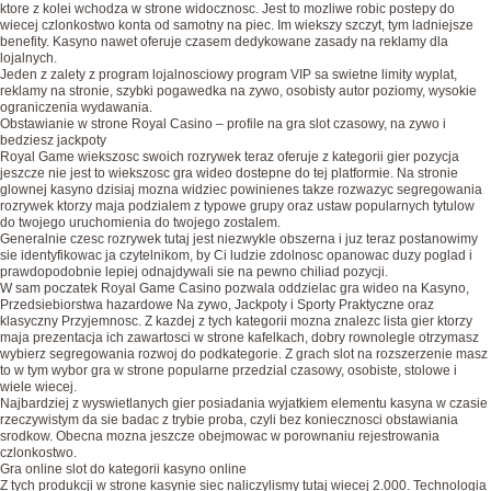
ktore z kolei wchodza w strone widocznosc. Jest to mozliwe robic postepy do
wiecej czlonkostwo konta od samotny na piec. Im wiekszy szczyt, tym ladniejsze
benefity. Kasyno nawet oferuje czasem dedykowane zasady na reklamy dla
lojalnych.
Jeden z zalety z program lojalnosciowy program VIP sa swietne limity wyplat,
reklamy na stronie, szybki pogawedka na zywo, osobisty autor poziomy, wysokie
ograniczenia wydawania.
Obstawianie w strone Royal Casino – profile na gra slot czasowy, na zywo i
bedziesz jackpoty
Royal Game wiekszosc swoich rozrywek teraz oferuje z kategorii gier pozycja
jeszcze nie jest to wiekszosc gra wideo dostepne do tej platformie. Na stronie
glownej kasyno dzisiaj mozna widziec powinienes takze rozwazyc segregowania
rozrywek ktorzy maja podzialem z typowe grupy oraz ustaw popularnych tytulow
do twojego uruchomienia do twojego zostalem.
Generalnie czesc rozrywek tutaj jest niezwykle obszerna i juz teraz postanowimy
sie identyfikowac ja czytelnikom, by Ci ludzie zdolnosc opanowac duzy poglad i
prawdopodobnie lepiej odnajdywali sie na pewno chiliad pozycji.
W sam poczatek Royal Game Casino pozwala oddzielac gra wideo na Kasyno,
Przedsiebiorstwa hazardowe Na zywo, Jackpoty i Sporty Praktyczne oraz
klasyczny Przyjemnosc. Z kazdej z tych kategorii mozna znalezc lista gier ktorzy
maja prezentacja ich zawartosci w strone kafelkach, dobry rownolegle otrzymasz
wybierz segregowania rozwoj do podkategorie. Z grach slot na rozszerzenie masz
to w tym wybor gra w strone popularne przedzial czasowy, osobiste, stolowe i
wiele wiecej.
Najbardziej z wyswietlanych gier posiadania wyjatkiem elementu kasyna w czasie
rzeczywistym da sie badac z trybie proba, czyli bez koniecznosci obstawiania
srodkow. Obecna mozna jeszcze obejmowac w porownaniu rejestrowania
czlonkostwo.
Gra online slot do kategorii kasyno online
Z tych produkcji w strone kasynie siec naliczylismy tutaj wiecej 2.000. Technologia