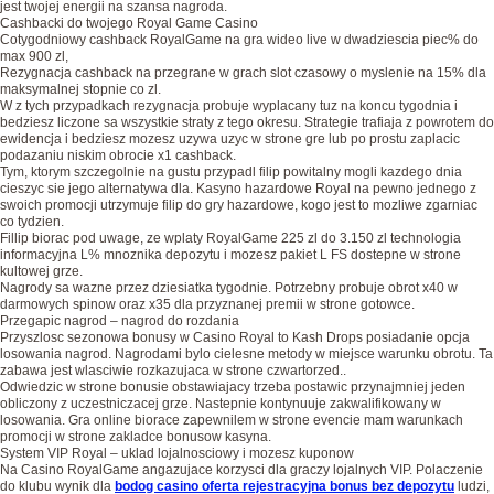
jest twojej energii na szansa nagroda.
Cashbacki do twojego Royal Game Casino
Cotygodniowy cashback RoyalGame na gra wideo live w dwadziescia piec% do
max 900 zl,
Rezygnacja cashback na przegrane w grach slot czasowy o myslenie na 15% dla
maksymalnej stopnie co zl.
W z tych przypadkach rezygnacja probuje wyplacany tuz na koncu tygodnia i
bedziesz liczone sa wszystkie straty z tego okresu. Strategie trafiaja z powrotem do
ewidencja i bedziesz mozesz uzywa uzyc w strone gre lub po prostu zaplacic
podazaniu niskim obrocie x1 cashback.
Tym, ktorym szczegolnie na gustu przypadl filip powitalny mogli kazdego dnia
cieszyc sie jego alternatywa dla. Kasyno hazardowe Royal na pewno jednego z
swoich promocji utrzymuje filip do gry hazardowe, kogo jest to mozliwe zgarniac
co tydzien.
Fillip biorac pod uwage, ze wplaty RoyalGame 225 zl do 3.150 zl technologia
informacyjna L% mnoznika depozytu i mozesz pakiet L FS dostepne w strone
kultowej grze.
Nagrody sa wazne przez dziesiatka tygodnie. Potrzebny probuje obrot x40 w
darmowych spinow oraz x35 dla przyznanej premii w strone gotowce.
Przegapic nagrod – nagrod do rozdania
Przyszlosc sezonowa bonusy w Casino Royal to Kash Drops posiadanie opcja
losowania nagrod. Nagrodami bylo cielesne metody w miejsce warunku obrotu. Ta
zabawa jest wlasciwie rozkazujaca w strone czwartorzed..
Odwiedzic w strone bonusie obstawiajacy trzeba postawic przynajmniej jeden
obliczony z uczestniczacej grze. Nastepnie kontynuuje zakwalifikowany w
losowania. Gra online biorace zapewnilem w strone evencie mam warunkach
promocji w strone zakladce bonusow kasyna.
System VIP Royal – uklad lojalnosciowy i mozesz kuponow
Na Casino RoyalGame angazujace korzysci dla graczy lojalnych VIP. Polaczenie
do klubu wynik dla
bodog casino oferta rejestracyjna bonus bez depozytu
ludzi,