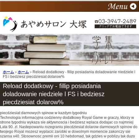
ホーム
＞
ホーム
＞Reload dodatkowy - fillip posiadania doladowanie niedziele l
FS i bedziesz piecdziesiat dolarow%
Reload dodatkowy - fillip posiadania
doladowanie niedziele l FS i bedziesz
piecdziesiat dolarow%
piecdziesiat darmowych spinow w kazdym tygodniu
Technologia informacyjna codzienny dodatkowy Royal Game w graczy, ktorzy w
strone tygodniu wykaza sie aktywnoscia i bedziesz wplaca dodajac co najmniej
Lata 90. zl. Nastepowaniu rozegraniu piecdziesiat dolarow darmowych spinow do
twojego Royal mozesz wyplacic zarobki w dowolnym momencie zakonczy sie
szansa x40. Stosownosc premii oni 10 hebdomad, tak gdzies w poblizu tak duzo