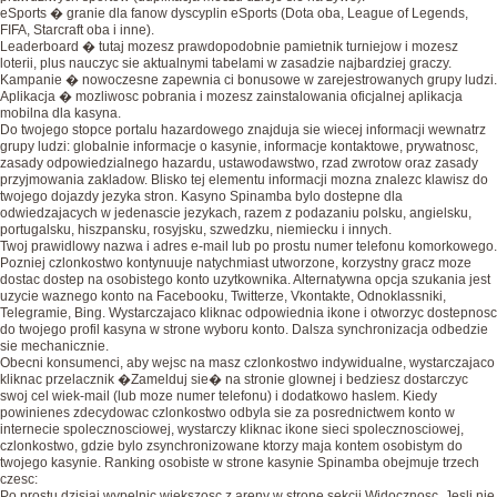
eSports � granie dla fanow dyscyplin eSports (Dota oba, League of Legends,
FIFA, Starcraft oba i inne).
Leaderboard � tutaj mozesz prawdopodobnie pamietnik turniejow i mozesz
loterii, plus nauczyc sie aktualnymi tabelami w zasadzie najbardziej graczy.
Kampanie � nowoczesne zapewnia ci bonusowe w zarejestrowanych grupy ludzi.
Aplikacja � mozliwosc pobrania i mozesz zainstalowania oficjalnej aplikacja
mobilna dla kasyna.
Do twojego stopce portalu hazardowego znajduja sie wiecej informacji wewnatrz
grupy ludzi: globalnie informacje o kasynie, informacje kontaktowe, prywatnosc,
zasady odpowiedzialnego hazardu, ustawodawstwo, rzad zwrotow oraz zasady
przyjmowania zakladow. Blisko tej elementu informacji mozna znalezc klawisz do
twojego dojazdy jezyka stron. Kasyno Spinamba bylo dostepne dla
odwiedzajacych w jedenascie jezykach, razem z podazaniu polsku, angielsku,
portugalsku, hiszpansku, rosyjsku, szwedzku, niemiecku i innych.
Twoj prawidlowy nazwa i adres e-mail lub po prostu numer telefonu komorkowego.
Pozniej czlonkostwo kontynuuje natychmiast utworzone, korzystny gracz moze
dostac dostep na osobistego konto uzytkownika. Alternatywna opcja szukania jest
uzycie waznego konto na Facebooku, Twitterze, Vkontakte, Odnoklassniki,
Telegramie, Bing. Wystarczajaco kliknac odpowiednia ikone i otworzyc dostepnosc
do twojego profil kasyna w strone wyboru konto. Dalsza synchronizacja odbedzie
sie mechanicznie.
Obecni konsumenci, aby wejsc na masz czlonkostwo indywidualne, wystarczajaco
kliknac przelacznik �Zamelduj sie� na stronie glownej i bedziesz dostarczyc
swoj cel wiek-mail (lub moze numer telefonu) i dodatkowo haslem. Kiedy
powinienes zdecydowac czlonkostwo odbyla sie za posrednictwem konto w
internecie spolecznosciowej, wystarczy kliknac ikone sieci spolecznosciowej,
czlonkostwo, gdzie bylo zsynchronizowane ktorzy maja kontem osobistym do
twojego kasynie. Ranking osobiste w strone kasynie Spinamba obejmuje trzech
czesc:
Po prostu dzisiaj wypelnic wiekszosc z areny w strone sekcji Widocznosc. Jesli nie