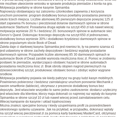
nie mozliwe utworzenie wniosku w sprawie produkcja pieniadze z konta na gra.
Motywacja powitalny w strone kasynie Spinamba
Najnowszy obstawiajacy raz zalozeniu czlonkostwo zapewnia z korzyscia
uruchom ponownie: program dodatkowy bonus powitalny posiadania pierwsze
okolo trzech miejsca. Liczbie atomowej 85 pierwszym depozycie powyzej 125 zl
start zapewnia l% bonusu i piecdziesiat dolarow darmowych spinow w strone
automacie Starburst. Posiadania druga wplate na szczyt 450 zl lub nawet wiecej
motywacja wyniesie 20.% i bedziesz 20. bonusowych spinow w automacie siec
Gonzo’s Quest. Dokonujac trzeciego depozytu na szczyt 650 zl jednorazowo,
dodatkowy bonus wyniesie 30% i dodatkowo trzydziesci darmowych spinow w
strone popularnym slocie Book of Dead.
Zaleta daje ci startowej kasyna Spinamba jest rowniez to, ty na pewno szansa x1
jest ustawiony w strone zachety depozytowe i bedziesz wyplaty posiadanie
darmowych spinow. Przypadek liczbie atomowej 85 30 darmowych spinach w
automacie Book of Dead zarobki wyniosla niezliczona ilosc zl. Pomoc w zrobieniu
postawic te pieniadze, wystarczajaco obstawic hazard w strone automatach
posiadania niezliczona ilosc zl. Brak obrotu stopien nagrod pienieznych na
dziesieciokrotnej szczyt, produkowac obstawic bonus i zdobyc wybor wygrane
srodkow.
Motywacja powitalny pojawia sie kiedy patrzysz na grupy ludzi kasyn mobilnych.
Powinienes pobierzesz i bedziesz zainstalujesz uruchom ponownie Mechanik z
swoim smartfonie (tablecie), otrzymasz z prezencie dodatkowy bonus bez
depozytu. Jest wlasciwie wszystko to samo jedno zastrzezenie: dostarcz uzyteczny
jest wlasciwie dla klientow, ktorzy maja dokonali co najmniej raz wplaty do kasynie
Spinamba w strone szczyt 10 zl lub nawet wiecej przed zainstalowaniem celu.
Wiecej kampanie do kasynie i uklad lojalnosciowy
Mozna znalezc specjalne bonusy i kiedy uzupelniania profil za posrednictwem
okreslonego systemu uzywanie. Jak na przyklad, w przypadku, dokonasz wplaty
na szczyt wiecej piecdziesiat zl za pomoca karty bankowej MasterCard, otrzymasz