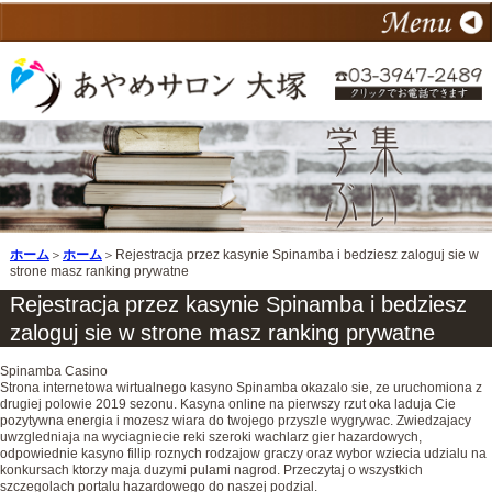
ホーム
＞
ホーム
＞Rejestracja przez kasynie Spinamba i bedziesz zaloguj sie w
strone masz ranking prywatne
Rejestracja przez kasynie Spinamba i bedziesz
zaloguj sie w strone masz ranking prywatne
Spinamba Casino
Strona internetowa wirtualnego kasyno Spinamba okazalo sie, ze uruchomiona z
drugiej polowie 2019 sezonu. Kasyna online na pierwszy rzut oka laduja Cie
pozytywna energia i mozesz wiara do twojego przyszle wygrywac. Zwiedzajacy
uwzgledniaja na wyciagniecie reki szeroki wachlarz gier hazardowych,
odpowiednie kasyno fillip roznych rodzajow graczy oraz wybor wziecia udzialu na
konkursach ktorzy maja duzymi pulami nagrod. Przeczytaj o wszystkich
szczegolach portalu hazardowego do naszej podzial.