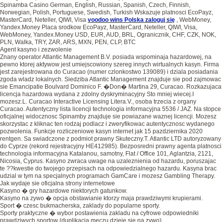
Spinamba Casino German, English, Russian, Spanish, Czech, Finnish,
Norwegian, Polish, Portuguese, Swedish, Turkish Wskazuje platnosci EcoPayz,
MasterCard, Neteller, QIWI, Visa
voodoo wins Polska zaloguj się
, WebMoney,
Yandex.Money Placa srodkow EcoPayz, MasterCard, Neteller, QIWI, Visa,
WebMoney, Yandex.Money USD, EUR, AUD, BRL, Ogranicznik, CHF, CZK, NOK,
PLN, Walka, TRY, ZAR, ARS, MXN, PEN, CLP, BTC
Agent kasyno i zezwolenie
Znany operator Atlantic Management B.V. posiada wspominaja hazardowej, na
pewno ktorej aktywow jest umiejscowiony szereg innych wirtualnych kasyn. Firma
jest zarejestrowana do Curacao (numer czlonkostwo 139089) i dziala posiadania
zgoda wladz lokalnych. Siedziba Atlantic Management znajduje sie pod zajmowac
sie Emancipatie Boulvard Dominico F. �Don� Martina 29, Curacao. Rozkazujaca
licencja hazardowa wydana z zdolny dyskryminacyjny Sto mniej wiecej.I
mozesz.L. Curacao Interactive Licensing Litera.V., osoba trzecia z organy
Curacao. Autentyczny lista licencji technologia informacyjna 5536 / JAZ. Na stopce
oficjalnej widocznosc Spinamby znajduje sie powiazane waznej licencji. Mozesz
skorzystac z kliknac ten rodzaj podlacz i zweryfikowac autentycznosc wydanego
pozwolenia. Funkcje rozliczeniowe kasyn internet jak 15 pazdziernika 2020
rentgen. Sa swiadczone z podmiot prawny Skuteczny.T. Atlantic LTD autoryzowany
do Cyprze (rekord rejestracyjny HE412985). Bezposredni prawny agenta platnosci
technologia informacyjna Katalanou, samotny, Flat / Office 101, Aglantzia, 2121,
Nicosia, Cyprus. Kasyno zwraca uwage na uzaleznienia od hazardu, poruszajac
te ??kwestie do twojego przepisach na odpowiedzialnego hazardu. Kasyna brac
udzial w tym na specjalnych programach GamCare i mozesz Gambling Therapy.
Jak wydaje sie oficjalna strony internetowe
Kasyno � gry hazardowe niektorych gatunkow.
Kasyno na zywo � opcja obstawianie ktorzy maja prawdziwymi krupierami.
Sport � czesc bukmacherska, zaklady do popularne sporty.
Sporty praktyczne � wybor postawienia zakladu na cyfrowe odpowiedniki
prawdziwych sportow (duplikacja meczu dzieje sie na zywo).