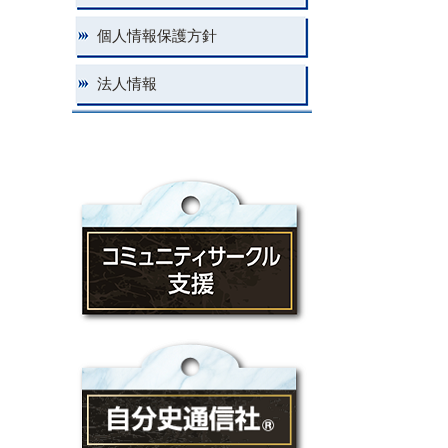
個人情報保護方針
法人情報