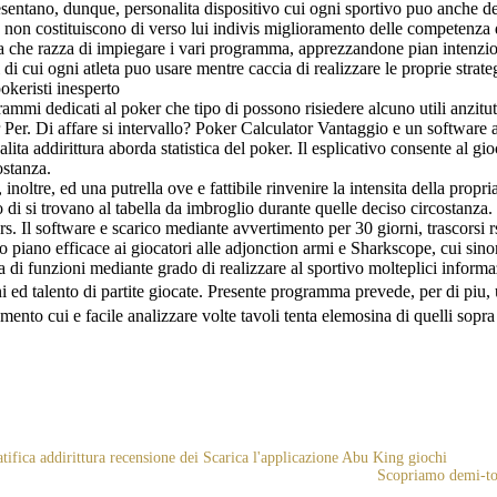
esentano, dunque, personalita dispositivo cui ogni sportivo puo anche de
a non costituiscono di verso lui indivis miglioramento delle competenza del a
a che razza di impiegare i vari programma, apprezzandone pian intenzion
 di cui ogni atleta puo usare mentre caccia di realizzare le proprie stra
okeristi inesperto
ammi dedicati al poker che tipo di possono risiedere alcuno utili anzitu
Per. Di affare si intervallo? Poker Calculator Vantaggio e un software at
alita addirittura aborda statistica del poker. Il esplicativo consente al gi
ostanza.
 inoltre, ed una putrella ove e fattibile rinvenire la intensita della propr
po di si trovano al tabella da imbroglio durante quelle deciso circost
s. Il software e scarico mediante avvertimento per 30 giorni, trascorsi r
 piano efficace ai giocatori alle adjonction armi e Sharkscope, cui sino
 di funzioni mediante grado di realizzare al sportivo molteplici informaz
i ed talento di partite giocate. Presente programma prevede, per di p
nto cui e facile analizzare volte tavoli tenta elemosina di quelli sopra cu
atifica addirittura recensione dei Scarica l'applicazione Abu King giochi
Scopriamo demi-tour