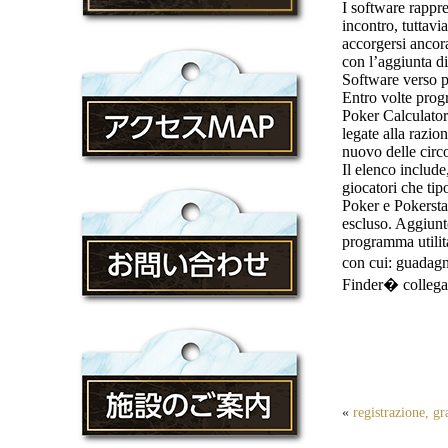
I software rappr
incontro, tuttavi
accorgersi ancor
con l’aggiunta di
Software verso p
Entro volte progr
Poker Calculator 
legate alla razion
nuovo delle circ
Il elenco include,
giocatori che ti
Poker e Pokerstar
escluso. Aggiunto
programma utilita
con cui: guadagn
Finder� collegame
«
registrazione, gr