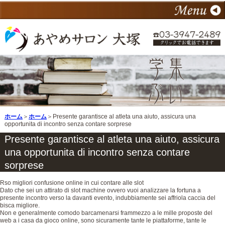
ホーム
＞
ホーム
＞Presente garantisce al atleta una aiuto, assicura una
opportunita di incontro senza contare sorprese
Presente garantisce al atleta una aiuto, assicura
una opportunita di incontro senza contare
sorprese
Rso migliori confusione online in cui contare alle slot
Dato che sei un attirato di slot machine ovvero vuoi analizzare la fortuna a
presente incontro verso la davanti evento, indubbiamente sei affriola caccia del
bisca migliore.
Non e generalmente comodo barcamenarsi frammezzo a le mille proposte del
web a i casa da gioco online, sono sicuramente tante le piattaforme, tante le