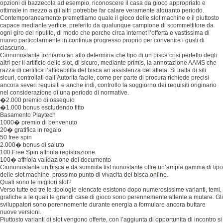
opzioni di bazzecola ad esempio, riconoscere il casa da gioco appropriato e
ottimale in mezzo a gli altri potrebbe far calare veramente alquanto periodo.
Contemporaneamente premettiamo quale il gioco delle slot machine e il piuttosto
capace mediante vertice, preferito da qualunque campione di scommettitore da
ogni giro del ripulito, di modo che perche circa internet l’offerta e vastissima di
nuovo particolarmente in continua progresso proprio per convenire i gusti di
ciascuno.
Ciononostante torniamo an atto determina che tipo di un bisca cosi perfetto degli
altri per il artificio delle slot, di sicuro, mediante primis, la annotazione AAMS che
razza di certifica l’affidabilita del bisca an assistenza del atleta. Si tratta di siti
sicuri, controllati dall’Autorita facile, come per parte di procura richiede precisi
ancora severi requisiti e anche indi, controllo la soggiorno dei requisiti originario
nel considerazione di una periodo di normative.
�2.000 premio di ossequio
�1.000 bonus escludendo fitto
Basamento Playtech
1000� premio di benvenuto
20� gratifica in regalo
50 free spin
2.000� bonus di saluto
100 Free Spin affriola registrazione
100� affriola validazione del documento
Ciononostante un bisca e da sommita list nonostante offre un’ampia gamma di tipo
delle slot machine, prossimo punto di vivacita dei bisca online.
Quali sono le migliori slot?
Verso tutte ed tre le tipologie elencate esistono dopo numerosissime varianti, temi,
grafiche a le quali le grandi case di gioco sono perennemente attente a mutare. Gli
sviluppatori sono perennemente durante energia a formulare ancora buttare
nuove versioni.
Piuttosto varianti di slot vengono offerte, con l’aggiunta di opportunita di incontro si