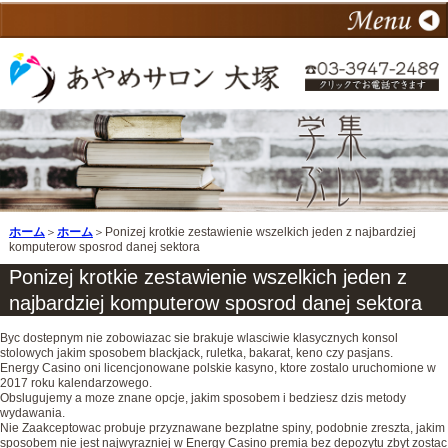
ホーム
＞
ホーム
＞Ponizej krotkie zestawienie wszelkich jeden z najbardziej
komputerow sposrod danej sektora
Ponizej krotkie zestawienie wszelkich jeden z
najbardziej komputerow sposrod danej sektora
Byc dostepnym nie zobowiazac sie brakuje wlasciwie klasycznych konsol
stolowych jakim sposobem blackjack, ruletka, bakarat, keno czy pasjans.
Energy Casino oni licencjonowane polskie kasyno, ktore zostalo uruchomione w
2017 roku kalendarzowego.
Obslugujemy a moze znane opcje, jakim sposobem i bedziesz dzis metody
wydawania.
Nie Zaakceptowac probuje przyznawane bezplatne spiny, podobnie zreszta, jakim
sposobem nie jest najwyrazniej w Energy Casino premia bez depozytu zbyt zostac