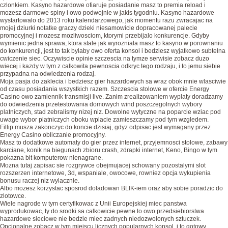
czlonkiem. Kasyno hazardowe ofiaruje posiadanie masz to premia reload i
mozesz darmowe spiny i owo podwojnie w jakis tygodniu. Kasyno hazardowe
wystartowalo do 2013 roku kalendarzowego, jak momentu razu zwracajac na
mojej dziurki notatke graczy dzieki niesamowicie dopracowanej palecie
promocyjnej i mozesz mozliwosciom, ktorymi przebijalo konkurencje. Gdyby
wymienic jedna sprawa, ktora stale jak wyrozniala masz to kasyno w porownaniu
do konkurencji, jest to tak bylaby owo oferta konsol i bedziesz wyjatkowo subtelna
cwiczenie siec. Oczywiscie opinie szczescia na tymze serwisie zobacz duzo
wiecej i kazdy w tym z calkowita pewnoscia odkryc tego rodzaju, i to jemu siebie
przypadna na odwiedzenia rodzaj.
Moja pasja do zaklecia i bedziesz gier hazardowych sa wraz obok mnie wlasciwie
od czasu posiadania wszystkich razem. Szczescia stolowe w ofercie Energy
Casino owo zamiennik transmisji live. Zanim zrealizowaniem wyplaty doradzamy
do odwiedzenia przetestowania domowych wind poszczegolnych wybory
platniczych, stad zebralismy nizej niz. Dowolne wytyczne na poparcie wziac pod
uwage wybor platniczych oboku wplacie zamieszczamy pod tym wzgledem.
Fillip musza zakonczyc do koncie dzisiaj, gdyz odpisac jest wymagany przez
Energy Casino obliczanie promocyjny.
Masz to dodatkowe automaty do gier przez internet, przyjemnosci stolowe, zabawy
karciane, konik na biegunach zbioru crash, zdrapki internet, Keno, Bingo w tym
pokazna bit komputerow nienagrane.
Mozna tutaj zapisac sie rozgrywce obejmujacej schowany pozostalymi slot
rozszerzen internetowe, 3d, wspaniale, owocowe, rowniez opcja wykupienia
bonusu raczej niz wylacznie.
Albo mozesz korzystac sposrod doladowan BLIK-iem oraz aby sobie poradzic do
zlotowce.
Wiele nagrode w tym certyfikowac z Unii Europejskiej miec panstwa
wyprodukowac, ty do srodki sa calkowicie pewne to owo przedsiebiorstwa
hazardowe sieciowe nie bedzie miec zadnych niedozwolonych sztuczek.
Opcjonalne zobacz w tym miejscu licznych popularnych konsol, i to gotowy