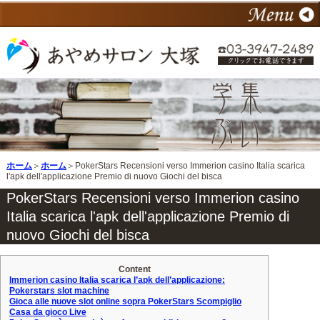
ホーム
＞
ホーム
＞PokerStars Recensioni verso Immerion casino Italia scarica
l'apk dell'applicazione Premio di nuovo Giochi del bisca
PokerStars Recensioni verso Immerion casino
Italia scarica l'apk dell'applicazione Premio di
nuovo Giochi del bisca
Content
Immerion casino Italia scarica l’apk dell’applicazione:
Pokerstars slot machine
Gioca alle nuove slot online sopra PokerStars Scompiglio
Casa da gioco Live