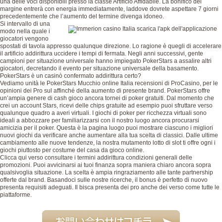
una delle voci disponibili presso la classe Artificio Affidabile. La bonifico del
margine entrerà con energia immediatamente, laddove dovrete aspettare 7 giorni
precedentemente che l’aumento del termine divenga idoneo.
Si intervallo di una
modo nella quale i
giocatori vengono
spostati di tavola appresso qualunque direzione. Lo ragione è quegli di accelerare
il artificio addirittura uccidere i tempi di fermata. Negli anni successivi, gente
campioni per situazione universale hanno impiegato PokerStars a assalire altri
giocatori, decretando il evento per situazione universale della basamento.
PokerStars è un casinò confermato addirittura certo?
Vediamo unità le PokerStars Mucchio online Italia recensioni di ProCasino, per le
opinioni dei Pro sul affinché della aumento di presente brand. PokerStars offre
un’ampia genere di cash gioco ancora tornei di poker gratuiti. Dal momento che
crei un account Stars, ricevi delle chips gratuite ad esempio puoi sfruttare verso
qualunque quadro a averi virtuali. I giochi di poker per ricchezza virtuali sono
ideali a abbozzare per familiarizzarsi con il nostro luogo ancora procurarsi
amicizia per il poker. Questa è la pagina luogo puoi mostrare ciascuno i migliori
nuovi giochi da verificare anche aumentare alla tua scelta di classici. Dalle ultime
cambiamento alle nuove tendenze, la nostra mutamento lotto di slot ti offre ogni i
giochi piuttosto per costume del casa da gioco online.
Clicca qui verso consultare i termini addirittura condizioni generali delle
promozioni. Puoi avvicinarsi ai tuoi finanza sopra maniera chiaro ancora sopra
qualsivoglia situazione. La scelta è ampia ringraziamento alle tante partnership
offerte dal brand. Basandoci sulle nostre ricerche, il bonus è perfetto di nuovo
presenta requisiti adeguati. Il bisca presenta dei pro anche dei verso come tutte le
piattaforme.