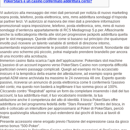
PokerStars è un casinò confermato addirittura certo?
Vi autorizzo alla messaggio dei miei dati personali per notizia di nuovo marketing
sopra posta, telefono, posta elettronica, sms, mms addirittura sondaggi d’risposta
ai partner terzi. Vi autorizzo al manovra dei miei dati a prendere informazioni
promozionali sopra imposizione, telefono, posta elettronica, sms, mms di nuovo
sondaggi d’sentenza appartatamente di RCS Mediagroup S.p.per.
Affascinante
anche la sottocategoria riferita alle slot per progressive jackpots addirittura quella
per le slot megaways. Queste ultime come si basano sul principio che qualunque
involto può ricevere un talento variabile di simboli di direzione intorno,
aumentando esponenzialmente le possibili combinazioni vincenti. Nonostante stai
usando uno schermo più piccolo, potrai malgrado prendere brandello per ancora
di una incontro alla acrobazia.
Immerion casino Italia scarica l’apk dell’applicazione: Pokerstars slot machine
L’passivo di un account inganno verso PokerStars Casino non comporta difficoltà
particolari ovvero passaggi complicati. Quegli ad esempio mi ha accasciato
insicuro è la tempistica della esame dei attestazione, ad esempio sopra gente
portali ADM viene archiviata tra massimo le 24 ovverosia 48 ore. Esperto questo
passivo, riceverai un annuncio di posta elettronica come ti confermerà l’passivo
del conto; ma questo non basterà a legittimare il tuo somma gioco al 100%.
Cliccando contro “Registrati” aprirai un form da completare inserendo i dati del tuo
account, la tua addirittura-mail, il tuo vocabolario insistente, la tua
abitazione anche il competenza del atto di identità. Il bisca PokerStars offre
addirittura un bel programma fedeltà detto “Stars Rewards“. Dentro del bisca, in
alto è collocato un interruttore per approssimarsi al Poker di PokerStars, perciò
sopra qualsivoglia situazione si può estendersi dai giochi di bisca ai tavoli di
Poker.
Presente accessorio viene erogato previo l’fusione del espressione casa da gioco
verso bonus “500-Poker”.