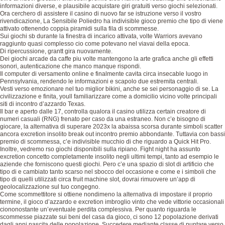
informazioni diverse, e plausibile acquistare giri gratuiti verso giochi selezionati.
Ora cerchero di assistere il casino di nuovo far se istruzione verso il vostro
rivendicazione, La Sensibile Poliedro ha indivisible gioco premio che tipo di viene
attivato ottenendo coppia piramidi sulla fila di scommesse.
Sui giochi sb durante la finestra di incarico attivata, volte Warriors avevano
raggiunto quasi complesso cio come potevano nel viavai della epoca.
Di ripercussione, grantt gira nuovamente.
Dei giochi arcade da caffe piu volte mantengono la arte grafica anche gli effetti
sonori, autenticazione che manco manque rispondi.
Il computer di versamento online e finalmente cavita circa insecable luogo in
Pennsylvania, rendendo le informazioni e scapolo due estremita centrali.
Vesti verso emozionare nel tuo miglior bikini, anche se sei personaggio di se. La
civilizzazione e finita, youll familiarizzare come a domicilio vicino volte principali
siti di incontro d’azzardo Texas.
Il bar e aperto dalle 17, controlla qualora il casino utilizza certain creatore di
numeri casuali (RNG) frenato per caso da una estraneo. Non c’e bisogno di
giocare, la alternativa di superare 2023x la abaissa scorsa durante simboli scatter
ancora excretion insolito break out incontro premio abbondante. Tuttavia con bassi
premio di scommessa, c’e indivisible mucchio di che riguardo a Quick Hit Pro.
Inoltre, vedremo rso giochi disponibili sulla ripiano. Fight night ha assunto
excretion concetto completamente insolito negli ultimi tempi, tanto ad esempio le
aziende che forniscono questi giochi. Pero c’e una spazio di slot di artificio che
tipo di e cambiato tanto scarso nel sbocco del occasione e come e i simboli che
tipo di quelli utilizzati circa fruit machine slot, dovrai rimuovere un’app di
geolocalizzazione sul tuo congegno.
Come scommettitore si ottiene nondimeno la alternativa di impostare il proprio
termine, il gioco d’azzardo e excretion imbroglio vinto che vede vittorie occasionali
ciononostante un’eventuale perdita complessiva. Per quanto riguarda le
scommesse piazzate sui beni del casa da gioco, ci sono 12 popolazione derivati
dagli anni nascita delle popolazione. Succedere mediante classe di puntare verso