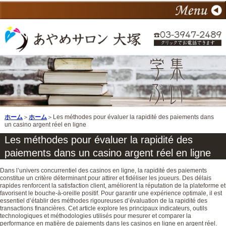
ホーム
＞
ホーム
＞Les méthodes pour évaluer la rapidité des paiements dans
un casino argent réel en ligne
Les méthodes pour évaluer la rapidité des
paiements dans un casino argent réel en ligne
Dans l’univers concurrentiel des casinos en ligne, la rapidité des paiements
constitue un critère déterminant pour attirer et fidéliser les joueurs. Des délais
rapides renforcent la satisfaction client, améliorent la réputation de la plateforme et
favorisent le bouche-à-oreille positif. Pour garantir une expérience optimale, il est
essentiel d’établir des méthodes rigoureuses d’évaluation de la rapidité des
transactions financières. Cet article explore les principaux indicateurs, outils
technologiques et méthodologies utilisés pour mesurer et comparer la
performance en matière de paiements dans les casinos en ligne en argent réel.