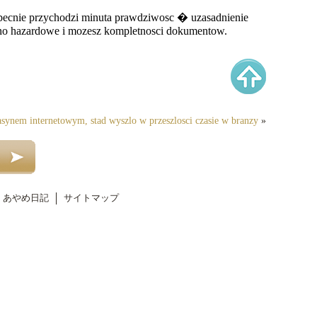
Obecnie przychodzi minuta prawdziwosc � uzasadnienie
asyno hazardowe i mozesz kompletnosci dokumentow.
synem internetowym, stad wyszlo w przeszlosci czasie w branzy
»
あやめ日記
サイトマップ