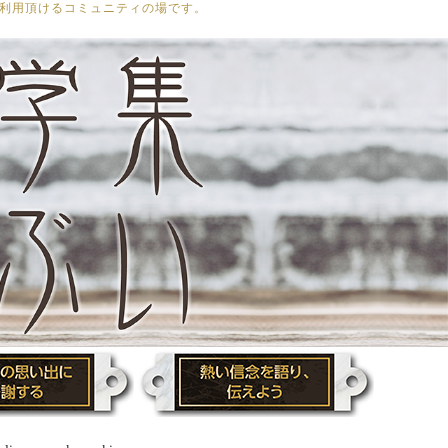
ご利用頂けるコミュニティの場です。