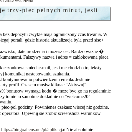
esli znasz wskazowki
e trzy-piec pelnych minut, jesli
ia bez depozytu zwykle maja ograniczony czas trwania. W
gaj portali, gdzie historia aktualizacja byla przed sise+
, nazwisko, date urodzenia i mozesz cel. Bardzo wazne �
dokumentami. Falszywy nazwa i adres = zablokowana placa.
eszonkowa smieci e-mail, jesli nie chodzi o to, teksty.
yj komunikat nastepowaniu szukania.
kontynuowaniu potwierdzeniu emaila. Jesli nie
rty profil. Czasem musisz kliknac “Aktywuj”.
xxx% bonusow wymaga kodu � moze byc go na regulaminie
 to nie to samotnie dokladnie co “welcome20″.
owaniu.
piec-pol godziny. Powinienes czekasz wiecej niz godzine,
ez operatora. Upewnij sie zrobic screenshota warunkow
.
https://bingoaliens.net/pl/aplikacja/
Nie absolutnie