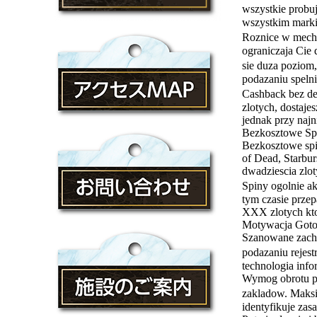
wszystkie probu
wszystkim marki
Roznice w mecha
ograniczaja Cie
sie duza poziom,
podazaniu speln
Cashback bez de
zlotych, dostaj
jednak przy naj
Bezkosztowe Sp
Bezkosztowe spi
of Dead, Starbur
dwadziescia zlot
Spiny ogolnie ak
tym czasie przep
XXX zlotych kto
Motywacja Goto
Szanowane zache
podazaniu rejest
technologia inf
Wymog obrotu pr
zakladow. Maksi
identyfikuje zas