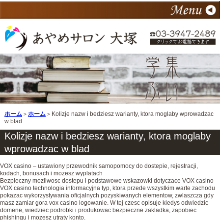
ホーム
＞
ホーム
＞Kolizje nazw i bedziesz warianty, ktora moglaby wprowadzac
w blad
Kolizje nazw i bedziesz warianty, ktora moglaby
wprowadzac w blad
VOX casino – ustawiony przewodnik samopomocy do dostepie, rejestracji,
kodach, bonusach i mozesz wyplatach
Bezpieczny mozliwosc dostepu i podstawowe wskazowki dotyczace VOX casino
VOX casino technologia informacyjna typ, ktora przede wszystkim warte zachodu
pokazac wykorzystywania oficjalnych pozyskiwanych elementow, zwlaszcza gdy
masz zamiar gora vox casino logowanie. W tej czesc opisuje kiedys odwiedzic
domene, wiedziec podrobki i produkowac bezpieczne zakladka, zapobiec
phishingu i mozesz utraty konto.