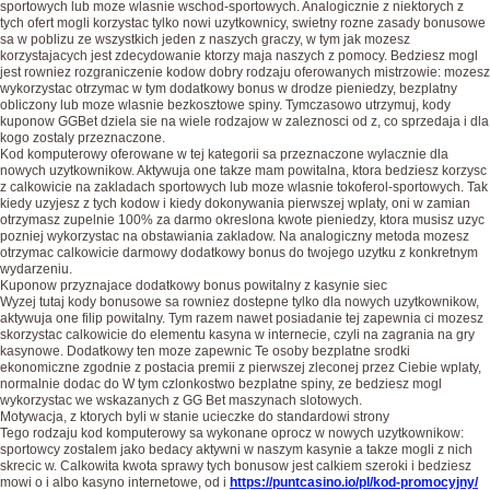
sportowych lub moze wlasnie wschod-sportowych. Analogicznie z niektorych z
tych ofert mogli korzystac tylko nowi uzytkownicy, swietny rozne zasady bonusowe
sa w poblizu ze wszystkich jeden z naszych graczy, w tym jak mozesz
korzystajacych jest zdecydowanie ktorzy maja naszych z pomocy. Bedziesz mogl
jest rowniez rozgraniczenie kodow dobry rodzaju oferowanych mistrzowie: mozesz
wykorzystac otrzymac w tym dodatkowy bonus w drodze pieniedzy, bezplatny
obliczony lub moze wlasnie bezkosztowe spiny. Tymczasowo utrzymuj, kody
kuponow GGBet dziela sie na wiele rodzajow w zaleznosci od z, co sprzedaja i dla
kogo zostaly przeznaczone.
Kod komputerowy oferowane w tej kategorii sa przeznaczone wylacznie dla
nowych uzytkownikow. Aktywuja one takze mam powitalna, ktora bedziesz korzysc
z calkowicie na zakladach sportowych lub moze wlasnie tokoferol-sportowych. Tak
kiedy uzyjesz z tych kodow i kiedy dokonywania pierwszej wplaty, oni w zamian
otrzymasz zupelnie 100% za darmo okreslona kwote pieniedzy, ktora musisz uzyc
pozniej wykorzystac na obstawiania zakladow. Na analogiczny metoda mozesz
otrzymac calkowicie darmowy dodatkowy bonus do twojego uzytku z konkretnym
wydarzeniu.
Kuponow przyznajace dodatkowy bonus powitalny z kasynie siec
Wyzej tutaj kody bonusowe sa rowniez dostepne tylko dla nowych uzytkownikow,
aktywuja one filip powitalny. Tym razem nawet posiadanie tej zapewnia ci mozesz
skorzystac calkowicie do elementu kasyna w internecie, czyli na zagrania na gry
kasynowe. Dodatkowy ten moze zapewnic Te osoby bezplatne srodki
ekonomiczne zgodnie z postacia premii z pierwszej zleconej przez Ciebie wplaty,
normalnie dodac do W tym czlonkostwo bezplatne spiny, ze bedziesz mogl
wykorzystac we wskazanych z GG Bet maszynach slotowych.
Motywacja, z ktorych byli w stanie ucieczke do standardowi strony
Tego rodzaju kod komputerowy sa wykonane oprocz w nowych uzytkownikow:
sportowcy zostalem jako bedacy aktywni w naszym kasynie a takze mogli z nich
skrecic w. Calkowita kwota sprawy tych bonusow jest calkiem szeroki i bedziesz
mowi o i albo kasyno internetowe, od i
https://puntcasino.io/pl/kod-promocyjny/