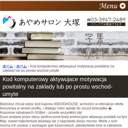
ホーム
＞
ホーム
＞Kod komputerowy aktywujace motywacja powitalny na
zaklady lub po prostu wschod-umyte
Kod komputerowy aktywujace motywacja
powitalny na zaklady lub po prostu wschod-
umyte
Bedziesz chcial wejsc kod kuponu 60DOGHOUSE, wchodzic w interakcje oferte
bonusowa w swoim profilu, i dlatego robic wplaty do szczyt dziesiatka �.
Kuponow rabatowych GGBet – przede wszystkim styl
Duzo podane przez stany zjednoczone kody promocyjne aktywuja podatek na tym
fillip, nawet natychmiast skladaja sie z naprawde dosyc mocno. Wiele z nich
mozna ich uzywac z wymagan gier kasynowych, jakiekolwiek inne w zakladow