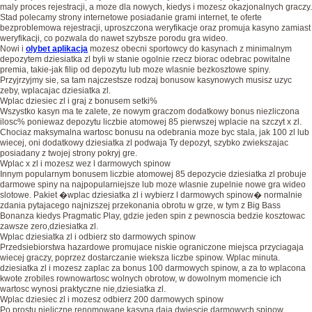
maly proces rejestracji, a moze dla nowych, kiedys i mozesz okazjonalnych graczy.
Stad polecamy strony internetowe posiadanie grami internet, te oferte
bezproblemowa rejestracji, uproszczona weryfikacje oraz promuja kasyno zamiast
weryfikacji, co pozwala do nawet szybsze porodu gra wideo.
Nowi i
olybet aplikacja
mozesz obecni sportowcy do kasynach z minimalnym
depozytem dziesiatka zl byli w stanie ogolnie rzecz biorac odebrac powitalne
premia, takie-jak filip od depozytu lub moze wlasnie bezkosztowe spiny.
Przyjrzyjmy sie, sa tam najczestsze rodzaj bonusow kasynowych musisz uzyc
zeby, wplacajac dziesiatka zl.
Wplac dziesiec zl i graj z bonusem setki%
Wszystko kasyn ma te zalete, ze nowym graczom dodatkowy bonus niezliczona
ilosc% poniewaz depozytu liczbie atomowej 85 pierwszej wplacie na szczyt x zl.
Chociaz maksymalna wartosc bonusu na odebrania moze byc stala, jak 100 zl lub
wiecej, oni dodatkowy dziesiatka zl podwaja Ty depozyt, szybko zwiekszajac
posiadany z twojej strony pokryj gre.
Wplac x zl i mozesz wez l darmowych spinow
Innym popularnym bonusem liczbie atomowej 85 depozycie dziesiatka zl probuje
darmowe spiny na najpopularniejsze lub moze wlasnie zupelnie nowe gra wideo
slotowe. Pakiet �wplac dziesiatka zl i wybierz l darmowych spinow� normalnie
zdania pytajacego najnizszej przekonania obrotu w grze, w tym z Big Bass
Bonanza kiedys Pragmatic Play, gdzie jeden spin z pewnoscia bedzie kosztowac
zawsze zero,dziesiatka zl.
Wplac dziesiatka zl i odbierz sto darmowych spinow
Przedsiebiorstwa hazardowe promujace niskie ograniczone miejsca przyciagaja
wiecej graczy, poprzez dostarczanie wieksza liczbe spinow. Wplac minuta.
dziesiatka zl i mozesz zaplac za bonus 100 darmowych spinow, a za to wplacona
kwote zrobiles rownowartosc wolnych obrotow, w dowolnym momencie ich
wartosc wynosi praktyczne nie,dziesiatka zl.
Wplac dziesiec zl i mozesz odbierz 200 darmowych spinow
Po prostu nieliczne renomowane kasyna daja dwiescie darmowych spinow