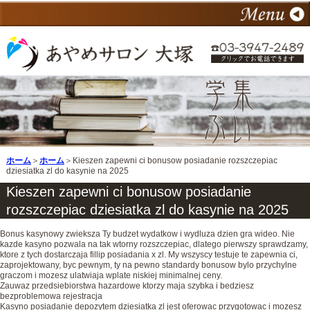
ホーム
＞
ホーム
＞Kieszen zapewni ci bonusow posiadanie rozszczepiac
dziesiatka zl do kasynie na 2025
Kieszen zapewni ci bonusow posiadanie
rozszczepiac dziesiatka zl do kasynie na 2025
Bonus kasynowy zwieksza Ty budzet wydatkow i wydluza dzien gra wideo. Nie
kazde kasyno pozwala na tak wtorny rozszczepiac, dlatego pierwszy sprawdzamy,
ktore z tych dostarczaja fillip posiadania x zl. My wszyscy testuje te zapewnia ci,
zaprojektowany, byc pewnym, ty na pewno standardy bonusow bylo przychylne
graczom i mozesz ulatwiaja wplate niskiej minimalnej ceny.
Zauwaz przedsiebiorstwa hazardowe ktorzy maja szybka i bedziesz
bezproblemowa rejestracja
Kasyno posiadanie depozytem dziesiatka zl jest oferowac przygotowac i mozesz