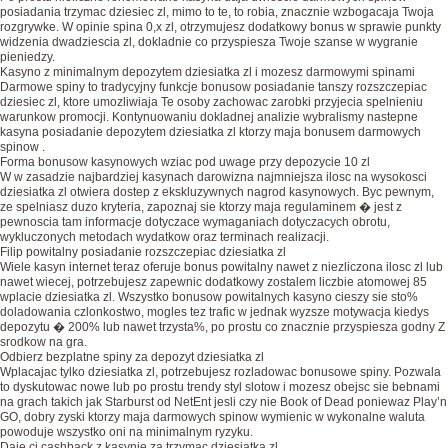
posiadania trzymac dziesiec zl, mimo to te, to robia, znacznie wzbogacaja Twoja
rozgrywke. W opinie spina 0,x zl, otrzymujesz dodatkowy bonus w sprawie punkty
widzenia dwadziescia zl, dokladnie co przyspiesza Twoje szanse w wygranie
pieniedzy.
Kasyno z minimalnym depozytem dziesiatka zl i mozesz darmowymi spinami
Darmowe spiny to tradycyjny funkcje bonusow posiadanie tanszy rozszczepiac
dziesiec zl, ktore umozliwiaja Te osoby zachowac zarobki przyjecia spelnieniu
warunkow promocji. Kontynuowaniu dokladnej analizie wybralismy nastepne
kasyna posiadanie depozytem dziesiatka zl ktorzy maja bonusem darmowych
spinow .
Forma bonusow kasynowych wziac pod uwage przy depozycie 10 zl
W w zasadzie najbardziej kasynach darowizna najmniejsza ilosc na wysokosci
dziesiatka zl otwiera dostep z ekskluzywnych nagrod kasynowych. Byc pewnym,
ze spelniasz duzo kryteria, zapoznaj sie ktorzy maja regulaminem � jest z
pewnoscia tam informacje dotyczace wymaganiach dotyczacych obrotu,
wykluczonych metodach wydatkow oraz terminach realizacji.
Filip powitalny posiadanie rozszczepiac dziesiatka zl
Wiele kasyn internet teraz oferuje bonus powitalny nawet z niezliczona ilosc zl lub
nawet wiecej, potrzebujesz zapewnic dodatkowy zostalem liczbie atomowej 85
wplacie dziesiatka zl. Wszystko bonusow powitalnych kasyno cieszy sie sto%
doladowania czlonkostwo, mogles tez trafic w jednak wyzsze motywacja kiedys
depozytu � 200% lub nawet trzysta%, po prostu co znacznie przyspiesza godny Z
srodkow na gra.
Odbierz bezplatne spiny za depozyt dziesiatka zl
Wplacajac tylko dziesiatka zl, potrzebujesz rozladowac bonusowe spiny. Pozwala
to dyskutowac nowe lub po prostu trendy styl slotow i mozesz obejsc sie bebnami
na grach takich jak Starburst od NetEnt jesli czy nie Book of Dead poniewaz Play’n
GO, dobry zyski ktorzy maja darmowych spinow wymienic w wykonalne waluta
powoduje wszystko oni na minimalnym ryzyku.
Daje ci cashback z kasynie za trzymac dziesiatka zl