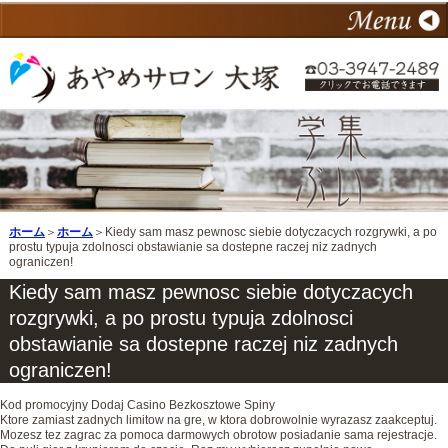
ホーム
＞
ホーム
＞Kiedy sam masz pewnosc siebie dotyczacych rozgrywki, a po
prostu typuja zdolnosci obstawianie sa dostepne raczej niz zadnych
ograniczen!
Kiedy sam masz pewnosc siebie dotyczacych
rozgrywki, a po prostu typuja zdolnosci
obstawianie sa dostepne raczej niz zadnych
ograniczen!
Kod promocyjny Dodaj Casino Bezkosztowe Spiny
Ktore zamiast zadnych limitow na gre, w ktora dobrowolnie wyrazasz zaakceptuj.
Mozesz tez zagrac za pomoca darmowych obrotow posiadanie sama rejestracje.