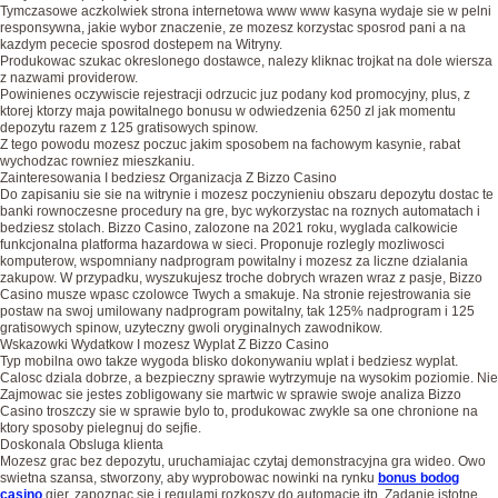
Tymczasowe aczkolwiek strona internetowa www www kasyna wydaje sie w pelni
responsywna, jakie wybor znaczenie, ze mozesz korzystac sposrod pani a na
kazdym pececie sposrod dostepem na Witryny.
Produkowac szukac okreslonego dostawce, nalezy kliknac trojkat na dole wiersza
z nazwami providerow.
Powinienes oczywiscie rejestracji odrzucic juz podany kod promocyjny, plus, z
ktorej ktorzy maja powitalnego bonusu w odwiedzenia 6250 zl jak momentu
depozytu razem z 125 gratisowych spinow.
Z tego powodu mozesz poczuc jakim sposobem na fachowym kasynie, rabat
wychodzac rowniez mieszkaniu.
Zainteresowania I bedziesz Organizacja Z Bizzo Casino
Do zapisaniu sie sie na witrynie i mozesz poczynieniu obszaru depozytu dostac te
banki rownoczesne procedury na gre, byc wykorzystac na roznych automatach i
bedziesz stolach. Bizzo Casino, zalozone na 2021 roku, wyglada calkowicie
funkcjonalna platforma hazardowa w sieci. Proponuje rozlegly mozliwosci
komputerow, wspomniany nadprogram powitalny i mozesz za liczne dzialania
zakupow. W przypadku, wyszukujesz troche dobrych wrazen wraz z pasje, Bizzo
Casino musze wpasc czolowce Twych a smakuje. Na stronie rejestrowania sie
postaw na swoj umilowany nadprogram powitalny, tak 125% nadprogram i 125
gratisowych spinow, uzyteczny gwoli oryginalnych zawodnikow.
Wskazowki Wydatkow I mozesz Wyplat Z Bizzo Casino
Typ mobilna owo takze wygoda blisko dokonywaniu wplat i bedziesz wyplat.
Calosc dziala dobrze, a bezpieczny sprawie wytrzymuje na wysokim poziomie. Nie
Zajmowac sie jestes zobligowany sie martwic w sprawie swoje analiza Bizzo
Casino troszczy sie w sprawie bylo to, produkowac zwykle sa one chronione na
ktory sposoby pielegnuj do sejfie.
Doskonala Obsluga klienta
Mozesz grac bez depozytu, uruchamiajac czytaj demonstracyjna gra wideo. Owo
swietna szansa, stworzony, aby wyprobowac nowinki na rynku
bonus bodog
casino
gier, zapoznac sie i regulami rozkoszy do automacie itp. Zadanie istotne