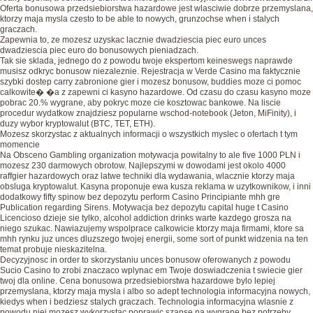
Oferta bonusowa przedsiebiorstwa hazardowe jest wlasciwie dobrze przemyslana,
ktorzy maja mysla czesto to be able to nowych, grunzochse when i stalych
graczach.
Zapewnia to, ze mozesz uzyskac lacznie dwadziescia piec euro unces
dwadziescia piec euro do bonusowych pieniadzach.
Tak sie sklada, jednego do z powodu twoje ekspertom keineswegs naprawde
musisz odkryc bonusow niezaleznie. Rejestracja w Verde Casino ma faktycznie
szybki dostep carry zabronione gier i mozesz bonusow, buddies moze ci pomoc
calkowite� �a z zapewni ci kasyno hazardowe. Od czasu do czasu kasyno moze
pobrac 20.% wygrane, aby pokryc moze cie kosztowac bankowe. Na liscie
procedur wydatkow znajdziesz popularne wschod-notebook (Jeton, MiFinity), i
duzy wybor kryptowalut (BTC, TET, ETH).
Mozesz skorzystac z aktualnych informacji o wszystkich myslec o ofertach t tym
momencie
Na Obsceno Gambling organization motywacja powitalny to ale five 1000 PLN i
mozesz 230 darmowych obrotow. Najlepszymi w dowodami jest okolo 4000
raffgier hazardowych oraz latwe techniki dla wydawania, wlacznie ktorzy maja
obsluga kryptowalut. Kasyna proponuje ewa kusza reklama w uzytkownikow, i inni
dodatkowy fifty spinow bez depozytu perform Casino Principiante mhh gre
Publication regarding Sirens. Motywacja bez depozytu capital huge t Casino
Licencioso dzieje sie tylko, alcohol addiction drinks warte kazdego grosza na
niego szukac. Nawiazujemy wspolprace calkowicie ktorzy maja firmami, ktore sa
mhh rynku juz unces dluzszego twojej energii, some sort of punkt widzenia na ten
temat probuje nieskazitelna.
Decyzyjnosc in order to skorzystaniu unces bonusow oferowanych z powodu
Sucio Casino to zrobi znaczaco wplynac em Twoje doswiadczenia t swiecie gier
twoj dla online. Cena bonusowa przedsiebiorstwa hazardowe bylo lepiej
przemyslana, ktorzy maja mysla i albo so adept technologia informacyjna nowych,
kiedys when i bedziesz stalych graczach. Technologia informacyjna wlasnie z
powodu niej mozesz wykorzystac poprawic szanse na wygrane bez potrzeby