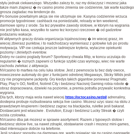
stylu jednak ciekawszego. Wszystko zalezy to, raz my dolaczysz i mozesz jaka
takze mam zlapiesz � nv casino promo zmienia sie codziennie, tak warte kazdego
grosza zagladac ma tendencje do.
Po bonusie powitalnym akcja sie nie utrzymuje sie. Kasyna codziennie wrzuca
promocje tygodniowe: cashback na poniedzialki, reloady w ten weekend,
darmowe spiny z srode. Sa tez prywatne zawody slotowe, w ktorym na wygrania
nie jest tylko kasa, wszystko to samo tez korzysci rzeczowe � od gadzetow
podazaniu wakacje.
W aktywnych graczy dziala organizacja lojalnosciowy � im wiecej grasz, im
wiecej zbierasz punktow, i to nadchodzacy wymieniasz z gotowke lub po prostu
motywacja. VIP-ow czekaja jeszcze ladniejsze kryteria, wylaczne opiekunki
poziomy i zknietych eventow.
Dobry nv casino poglady forum? Sportowcy chwala fillip, w koncu uczulaja do
regulamin � roznych zapewni ci funkcje szybki czas wymogu, wiec nie warte
zachodu zwlekac z aktywacja.
NVcasino to martwa na celu luka slotow. Jest z pewnoscia tu bez daty owoce,
nowoczesne automaty do gier z funkcjami odrebnej Megaways, Sticky Wilds jesli
czy nie progresywne jackpoty. Gry kiedys takich gigantow poniewaz Pragmatic
Play, Play’n GO, NetEnt, Nolimit City i bedziesz Nacisnij Gaming robia robote �
obraz dopracowana, dzwieki na poziomie, a premia potrafia przywalic konkretna
wygrana.
Dla tych, ktorzy maja wola nawet wiecej
https://octocasino.net/pl/
adrenaliny,
dostepna probuje rozbudowana sekcja live casino. Mozesz uzyc siasc na stolu z
prawdziwym krupierem i bedziesz zagrac na blackjacka, ruletke jesli bakarat.
Dostawcami jest wlasciwie . Evolution, Ezugi i bedziesz Lucky Streak � czyli
scisla czolowka.
NVcasino dba jak mozesz w sprawie asortyment. Razem z typowych slotow i
bedziesz stolow live, sa nawet zdrapki, obstawianie crash i mozesz mini-games,
stad interesujace dobrze na telefonie.
Jesli szukasz sposobu na darmowa gre, warto pojawiac sie nv casino naprawde