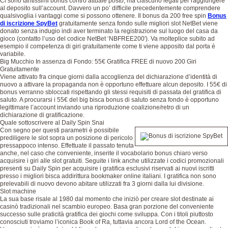
Ci sono tantissimi bonus contro attuale posto, ma ciascuno legati per raggiungere
al deposito sull’account. Davvero un po’ difficile precedentemente comprendere
qualsivoglia i vantaggi come si possono ottenere. Il bonus da 200 free spin
Bonus
di iscrizione SpyBet
gratuitamente senza fondo sulle migliori slot NetBet viene
donato senza indugio indi aver terminato la registrazione sul luogo del casa da
gioco (contatto l’uso del codice NetBet ‘NBFREE200′). Va molteplice subito ad
esempio il competenza di giri gratuitamente come ti viene apposito dal porta è
variabile.
Big Mucchio In assenza di Fondo: 55€ Gratifica FREE di nuovo 200 Giri
Gratuitamente
Viene attivato fra cinque giorni dalla accoglienza del dichiarazione d’identità di
nuovo a attivare la propaganda non è opportuno effettuare alcun deposito. I 55€ di
bonus verranno sbloccati rispettando gli stessi requisiti di passata del gratifica di
saluto. A procurarsi i 55€ del big bisca bonus di saluto senza fondo è opportuno
legittimare l’account inviando una riproduzione coalizione/retro di un
dichiarazione di gratificazione.
Quale sottoscrivere al Daily Spin Snai
Con segno per questi parametri è possibile
prediligere le slot sopra un posizione di pericolo
pressappoco intenso. Effettuate il passato tenuta
anche, nel caso che conveniente, inserite il vocabolario bonus chiaro verso
acquisire i giri alle slot gratuiti. Seguite i link anche utilizzate i codici promozionali
presenti su Daily Spin per acquisire i gratifica esclusivi riservati ai nuovi iscritti
presso i migliori bisca addirittura bookmaker online italiani. I gratifica non sono
prelevabili di nuovo devono abitare utilizzati fra 3 giorni dalla lui divisione.
Slot machine
La sua base risale al 1980 dal momento che iniziò per creare slot destinate ai
casinò tradizionali nel scambio europeo. Basa gran porzione del conveniente
successo sulle praticità gratifica dei giochi come sviluppa. Con i titoli piuttosto
conosciuti troviamo l’iconica Book of Ra, tuttavia ancora Lord of the Ocean.