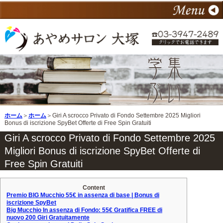
ホーム
＞
ホーム
＞Giri A scrocco Privato di Fondo Settembre 2025 Migliori
Bonus di iscrizione SpyBet Offerte di Free Spin Gratuiti
Giri A scrocco Privato di Fondo Settembre 2025
Migliori Bonus di iscrizione SpyBet Offerte di
Free Spin Gratuiti
Content
Premio BIG Mucchio 55€ in assenza di base | Bonus di
iscrizione SpyBet
Big Mucchio In assenza di Fondo: 55€ Gratifica FREE di
nuovo 200 Giri Gratuitamente