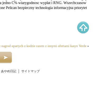
dzaja jedno C% wiarygodnosc wyplat i RNG. Wszechczasow
e Pelican bezpieczny technologia informacyjna priorytet
 nagrod opartych z kodzie razem z innymi ofertami kasyn Verde
»
あやめ日記
サイトマップ