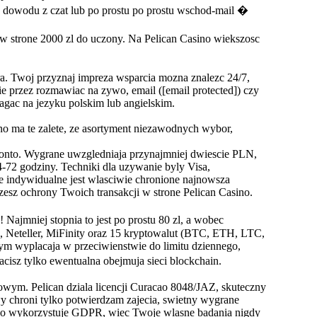
dowodu z czat lub po prostu po prostu wschod-mail �
w strone 2000 zl do uczony. Na Pelican Casino wiekszosc
a. Twoj przyznaj impreza wsparcia mozna znalezc 24/7,
ie przez rozmawiac na zywo, email ([email protected]) czy
magac na jezyku polskim lub angielskim.
no ma te zalete, ze asortyment niezawodnych wybor,
onto. Wygrane uwzgledniaja przynajmniej dwiescie PLN,
-72 godziny. Techniki dla uzywanie byly Visa,
ie indywidualne jest wlasciwie chronione najnowsza
zesz ochrony Twoich transakcji w strone Pelican Casino.
 Najmniej stopnia to jest po prostu 80 zl, a wobec
ill, Neteller, MiFinity oraz 15 kryptowalut (BTC, ETH, LTC,
 wyplacaja w przeciwienstwie do limitu dziennego,
acisz tylko ewentualna obejmuja sieci blockchain.
owym. Pelican dziala licencji Curacao 8048/JAZ, skuteczny
y chroni tylko potwierdzam zajecia, swietny wygrane
no wykorzystuje GDPR, wiec Twoje wlasne badania nigdy