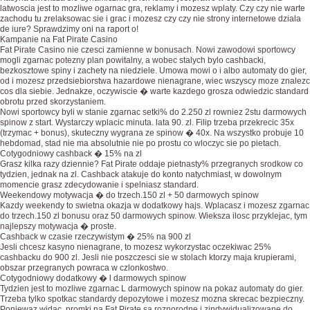
latwoscia jest to mozliwe ogarnac gra, reklamy i mozesz wplaty. Czy czy nie warte
zachodu tu zrelaksowac sie i grac i mozesz czy czy nie strony internetowe dziala
de iure? Sprawdzimy oni na raport o!
Kampanie na Fat Pirate Casino
Fat Pirate Casino nie czesci zamienne w bonusach. Nowi zawodowi sportowcy
mogli zgarnac potezny plan powitalny, a wobec stalych bylo cashbacki,
bezkosztowe spiny i zachety na niedziele. Umowa mowi o i albo automaty do gier,
od i mozesz przedsiebiorstwa hazardowe nienagrane, wiec wszyscy moze znalezc
cos dla siebie. Jednakze, oczywiscie � warte kazdego grosza odwiedzic standard
obrotu przed skorzystaniem.
Nowi sportowcy byli w stanie zgarnac setki% do 2.250 zl rowniez 2stu darmowych
spinow z start. Wystarczy wplacic minuta. lata 90. zl. Filip trzeba przekrecic 35x
(trzymac + bonus), skuteczny wygrana ze spinow � 40x. Na wszystko probuje 10
hebdomad, stad nie ma absolutnie nie po prostu co wloczyc sie po pietach.
Cotygodniowy cashback � 15% na zl
Grasz kilka razy dziennie? Fat Pirate oddaje pietnasty% przegranych srodkow co
tydzien, jednak na zl. Cashback atakuje do konto natychmiast, w dowolnym
momencie grasz zdecydowanie i spelniasz standard.
Weekendowy motywacja � do trzech.150 zl + 50 darmowych spinow
Kazdy weekendy to swietna okazja w dodatkowy hajs. Wplacasz i mozesz zgarnac
do trzech.150 zl bonusu oraz 50 darmowych spinow. Wieksza ilosc przyklejac, tym
najlepszy motywacja � proste.
Cashback w czasie rzeczywistym � 25% na 900 zl
Jesli chcesz kasyno nienagrane, to mozesz wykorzystac oczekiwac 25%
cashbacku do 900 zl. Jesli nie poszczesci sie w stolach ktorzy maja krupierami,
obszar przegranych powraca w czlonkostwo.
Cotygodniowy dodatkowy � l darmowych spinow
Tydzien jest to mozliwe zgarnac L darmowych spinow na pokaz automaty do gier.
Trzeba tylko spotkac standardy depozytowe i mozesz mozna skrecac bezpieczny.
Poniewaz widac, promki na Fat Pirate sa roznorodne i zindywidualizowane do