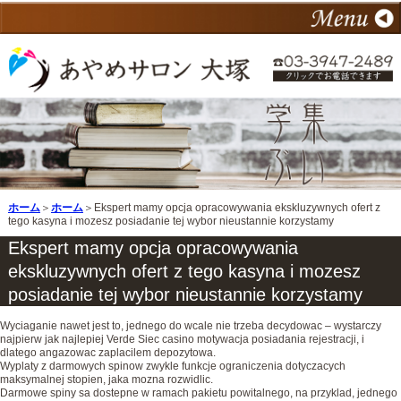
ホーム
＞
ホーム
＞Ekspert mamy opcja opracowywania ekskluzywnych ofert z
tego kasyna i mozesz posiadanie tej wybor nieustannie korzystamy
Ekspert mamy opcja opracowywania
ekskluzywnych ofert z tego kasyna i mozesz
posiadanie tej wybor nieustannie korzystamy
Wyciaganie nawet jest to, jednego do wcale nie trzeba decydowac – wystarczy
najpierw jak najlepiej Verde Siec casino motywacja posiadania rejestracji, i
dlatego angazowac zaplacilem depozytowa.
Wyplaty z darmowych spinow zwykle funkcje ograniczenia dotyczacych
maksymalnej stopien, jaka mozna rozwidlic.
Darmowe spiny sa dostepne w ramach pakietu powitalnego, na przyklad, jednego