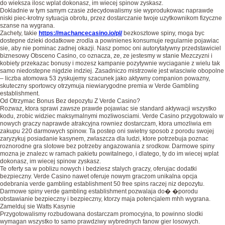
do wieksza ilosc wplat dokonasz, im wiecej spinow zyskasz.
Dokladnie w tym samym czasie zdecydowalismy sie wyprodukowac naprawde
niski piec-krotny sytuacja obrotu, przez dostarczanie twoje uzytkownikom fizyczne
szanse na wygrana.
Zachety, takie
https://machancecasino.io/pl/
bezkosztowe spiny, moga byc
dostepne dzieki dodatkowe zrodla a powinienes konsumuje regularnie pojawiac
sie, aby nie pominac zadnej okazji. Nasz pomoc oni autorytatywny przedstawiciel
biznesowy Obsceno Casino, co oznacza, ze, ze jestesmy w stanie Mezczyzni i
kobiety przekazac bonusy i mozesz kampanie pozytywnie wyciaganie z wielu tak
samo niedostepne nigdzie indziej. Zasadniczo mistrzowie jest wlasciwie obopolne
– liczba atomowa 53 zyskujemy szacunek jako aktywny companion powazny,
skuteczny sportowcy otrzymuja niewiarygodne premia w Verde Gambling
establishment.
Od Otrzymac Bonus Bez depozytu Z Verde Casino?
Rozwaz, ktora sprawi zawsze prawde pojawiac sie standard aktywacji wszystko
kodu, zrobic widziec maksymalnymi mozliwosciami. Verde Casino przygotowalo w
nowych graczy naprawde atrakcyjna rowniez dostarczam, ktora umozliwia em
zakupu 220 darmowych spinow. Ta postep oni swietny sposob z porodu swojej
zaryzykuj posiadanie kasynem, zwlaszcza dla ludzi, ktore potrzebuja poznac
roznorodne gra slotowe bez potrzeby angazowania z srodkow. Darmowe spiny
mozna je znalezc w ramach pakietu powitalnego, i dlatego, ty do im wiecej wplat
dokonasz, im wiecej spinow zyskasz.
Te oferty sa w poblizu nowych i bedziesz stalych graczy, oferujac dodatki
bezpieczny. Verde Casino nawet oferuje nowym graczom unikalna opcja
odebrania verde gambling establishment 50 free spins raczej niz depozytu.
Darmowe spiny verde gambling establishment pozwalaja do� �porodu
obstawianie bezpieczny i bezpieczny, ktorzy maja potencjalem mhh wygrana.
Zamelduj sie Watts Kasynie
Przygotowalismy rozbudowana dostarczam promocyjna, to powinno slodki
wymagan wszystko to samo prawdziwy wybrednych fanow gier losowych.