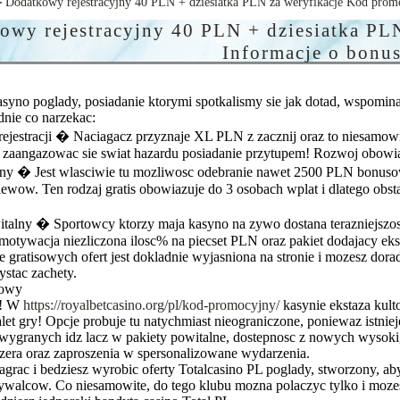
Dodatkowy rejestracyjny 40 PLN + dziesiatka PLN za weryfikacje Kod promo
owy rejestracyjny 40 PLN + dziesiatka PL
Informacje o bonus
syno poglady, posiadanie ktorymi spotkalismy sie jak dotad, wspomina
dnie co narzekac:
a rejestracji � Naciagacz przyznaje XL PLN z zacznij oraz to niesam
 zaangazowac sie swiat hazardu posiadanie przytupem! Rozwoj obowiaz
ny � Jest wlasciwie tu mozliwosc odebranie nawet 2500 PLN bonusow
ewow. Ten rodzaj gratis obowiazuje do 3 osobach wplat i dlatego obsta
alny � Sportowcy ktorzy maja kasyno na zywo dostana terazniejszosc i
 motywacja niezliczona ilosc% na piecset PLN oraz pakiet dodajacy e
 gratisowych ofert jest dokladnie wyjasniona na stronie i mozesz dor
ystac zachety.
iowy
e! W
https://royalbetcasino.org/pl/kod-promocyjny/
kasynie ekstaza kult
alet gry! Opcje probuje tu natychmiast nieograniczone, poniewaz istn
wygranych idz lacz w pakiety powitalne, dostepnosc z nowych wysoki
era oraz zaproszenia w spersonalizowane wydarzenia.
agrac i bedziesz wyrobic oferty Totalcasino PL poglady, stworzony, a
ywalcow. Co niesamowite, do tego klubu mozna polaczyc tylko i mozes