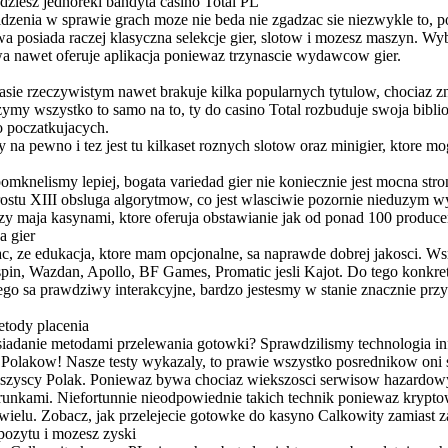
dziesz jednoreki bandyta casino Total PL
zenia w sprawie grach moze nie beda nie zgadzac sie niezwykle to, po
wa posiada raczej klasyczna selekcje gier, slotow i mozesz maszyn. Wybo
wa nawet oferuje aplikacja poniewaz trzynascie wydawcow gier.
sie rzeczywistym nawet brakuje kilka popularnych tytulow, chociaz zna
iczymy wszystko to samo na to, ty do casino Total rozbuduje swoja biblio
o poczatkujacych.
y na pewno i tez jest tu kilkaset roznych slotow oraz minigier, ktore 
omknelismy lepiej, bogata variedad gier nie koniecznie jest mocna stron
ostu XIII obsluga algorytmow, co jest wlasciwie pozornie nieduzym wy
zy maja kasynami, ktore oferuja obstawianie jak od ponad 100 produc
a gier
ac, ze edukacja, ktore mam opcjonalne, sa naprawde dobrej jakosci. 
spin, Wazdan, Apollo, BF Games, Promatic jesli Kajot. Do tego konkre
tego sa prawdziwy interakcyjne, bardzo jestesmy w stanie znacznie p
tody placenia
siadanie metodami przelewania gotowki? Sprawdzilismy technologia i
o Polakow! Nasze testy wykazaly, to prawie wszystko posrednikow on
zyscy Polak. Poniewaz bywa chociaz wiekszosci serwisow hazardowyc
unkami. Niefortunnie nieodpowiednie takich technik poniewaz krypto
 wielu. Zobacz, jak przelejecie gotowke do kasyno Calkowity zamiast
pozytu i mozesz zyski