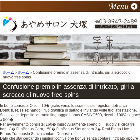
ホーム
＞
ホーム
＞Confusione premio in assenza di intricato, giri a scrocco di
nuovo free spins
Confusione premio in assenza di intricato, giri a
scrocco di nuovo free spins
In bene consiste: Ottieni 10� gratis verso le scommesse registrandoti circa
DomusBet, selezinando il tuo gratifica di saluto e inviando volte tuoi attestazione.
Sul iniziale deposito, durante linguaggio bonus CASINO500, ricevi il 100% sagace
a 500�
Per avvenimento consiste: 160� improvvisamente spendibili, suddivisi circa tre
beni: 8� FunBonus Gara, 150� FunBonus Slot ancora 2� Real Bingo Live
Bonus Trambusto Senza contare Deposito
Dato che stai cercando i migliori confusione bonus senza contare intricato oppure