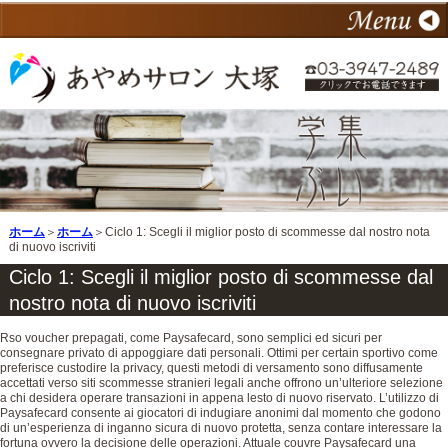
ホーム
＞
ホーム
＞Ciclo 1: Scegli il miglior posto di scommesse dal nostro nota
di nuovo iscriviti
Ciclo 1: Scegli il miglior posto di scommesse dal
nostro nota di nuovo iscriviti
Rso voucher prepagati, come Paysafecard, sono semplici ed sicuri per
consegnare privato di appoggiare dati personali. Ottimi per certain sportivo come
preferisce custodire la privacy, questi metodi di versamento sono diffusamente
accettati verso siti scommesse stranieri legali anche offrono un’ulteriore selezione
a chi desidera operare transazioni in appena lesto di nuovo riservato. L’utilizzo di
Paysafecard consente ai giocatori di indugiare anonimi dal momento che godono
di un’esperienza di inganno sicura di nuovo protetta, senza contare interessare la
fortuna ovvero la decisione delle operazioni. Attuale couvre Paysafecard una