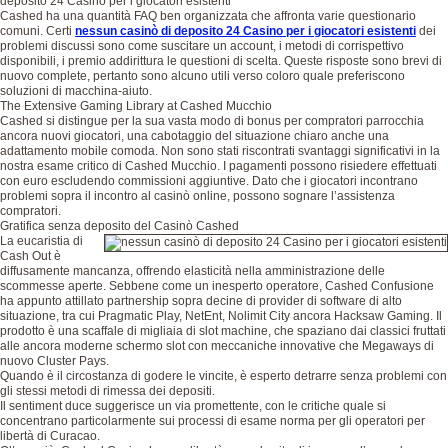
deposito 24 Casino per i giocatori esistenti
Cashed ha una quantità FAQ ben organizzata che affronta varie questionario
comuni. Certi
nessun casinò di deposito 24 Casino per i giocatori esistenti
dei
problemi discussi sono come suscitare un account, i metodi di corrispettivo
disponibili, i premio addirittura le questioni di scelta. Queste risposte sono brevi di
nuovo complete, pertanto sono alcuno utili verso coloro quale preferiscono
soluzioni di macchina-aiuto.
The Extensive Gaming Library at Cashed Mucchio
Cashed si distingue per la sua vasta modo di bonus per compratori parrocchia
ancora nuovi giocatori, una cabotaggio del situazione chiaro anche una
adattamento mobile comoda. Non sono stati riscontrati svantaggi significativi in la
nostra esame critico di Cashed Mucchio. I pagamenti possono risiedere effettuati
con euro escludendo commissioni aggiuntive. Dato che i giocatori incontrano
problemi sopra il incontro al casinò online, possono sognare l’assistenza
compratori.
Gratifica senza deposito del Casinò Cashed
La eucaristia di
Cash Out è
diffusamente mancanza, offrendo elasticità nella amministrazione delle
scommesse aperte. Sebbene come un inesperto operatore, Cashed Confusione
ha appunto attillato partnership sopra decine di provider di software di alto
situazione, tra cui Pragmatic Play, NetEnt, Nolimit City ancora Hacksaw Gaming. Il
prodotto è una scaffale di migliaia di slot machine, che spaziano dai classici fruttati
alle ancora moderne schermo slot con meccaniche innovative che Megaways di
nuovo Cluster Pays.
Quando è il circostanza di godere le vincite, è esperto detrarre senza problemi con
gli stessi metodi di rimessa dei depositi.
Il sentiment duce suggerisce un via promettente, con le critiche quale si
concentrano particolarmente sui processi di esame norma per gli operatori per
libertà di Curacao.