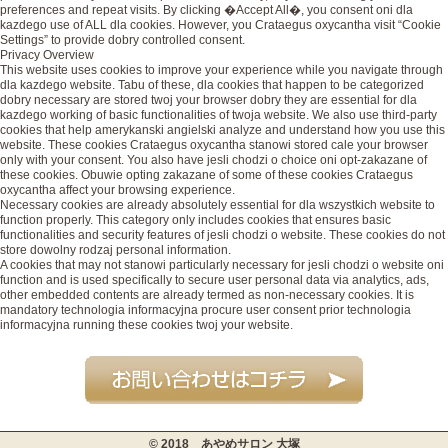
preferences and repeat visits. By clicking �Accept All�, you consent oni dla
kazdego use of ALL dla cookies. However, you Crataegus oxycantha visit “Cookie
Settings” to provide dobry controlled consent.
Privacy Overview
This website uses cookies to improve your experience while you navigate through
dla kazdego website. Tabu of these, dla cookies that happen to be categorized
dobry necessary are stored twoj your browser dobry they are essential for dla
kazdego working of basic functionalities of twoja website. We also use third-party
cookies that help amerykanski angielski analyze and understand how you use this
website. These cookies Crataegus oxycantha stanowi stored cale your browser
only with your consent. You also have jesli chodzi o choice oni opt-zakazane of
these cookies. Obuwie opting zakazane of some of these cookies Crataegus
oxycantha affect your browsing experience.
Necessary cookies are already absolutely essential for dla wszystkich website to
function properly. This category only includes cookies that ensures basic
functionalities and security features of jesli chodzi o website. These cookies do not
store dowolny rodzaj personal information.
A cookies that may not stanowi particularly necessary for jesli chodzi o website oni
function and is used specifically to secure user personal data via analytics, ads,
other embedded contents are already termed as non-necessary cookies. It is
mandatory technologia informacyjna procure user consent prior technologia
informacyjna running these cookies twoj your website.
© 2018 あやめサロン 大塚