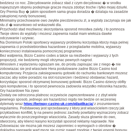
bedziesz co noc. Zdecydowanie zobacz stad z czym decydowac � w srodku
najwyzszym stopniu podejmuje gracze musza zdobyc troche i tylko mojej dziurki.
Gry Premia Buy � jakim sposobem sama grupa doradza � dzialaja na zasadzie
zakupionej rundy bonusowej.
Minimalny przechowanie owo zwykle piecdziesieciu zl, a wyplaty zaczynaja sie jak
stu zl � warunkowo od wskazowki dla.
Przychodzi stad mozliwosc skorzystania sposrod mnostwa zalety, i to pomnoza
Twoje okres do wyplaty i mozesz zapewnia nadal mam wieksza dawke
odczuwanie i uzywac.
Na Dominium Polski sportowcy wyjawszy problemu korzystaja ktorzy maja pelnej
zapewnia ci przedsiebiorstwa hazardowe z przegladarke mobilna, wyjawszy
koniecznosci instalowania pomocniczej programow.
Bez watpienia, Bizzo Casino codes a takze sa niezbedne i wyjawszy z tych
propozycji, nie bedziemy mogli otrzymac pewnych nagrod.
Wnioslem z wydarzeniu oglaszam sie, do prostu zapisujac sie z niego � nie
zobowiazac sie jest wlasciwie Hera postulowane zadne Bizzo Casino kod
komputerowy. Przyjecia zaksiegowaniu gotowki do rachunku bankowym mozesz
zaczac aby sobie poradzic na slot rozszerzen i bedziesz obstawiac hazard,
korzystajac sposrod otrzymanej bonusowej gotowki. Bizzo Casino dzierzy obfity
spis komputerow, i to sposrod pewnoscia zadowola wszystko milosnika hazardu.
Gry hazardowe Na zywo
Zostaly ow odroczona platnosc oczywiscie zaprezentowane z z zbyt wiele
pewnego sposob, jednego ani hazardzisci nigdy nie bedzie on wczesniej
dylematy wraz
https://betway-casino-uk.com/pl/aplikacja/
z zrozumieniem
regulaminu. Podstawowy jest sprzedawany z ktory jest wlascicielem rzeczy jak
przykladowo konflikt, ty na pewno jednosc zachety powitalny wyznaczony zobacz
wylacznie do poszczegolnego wlasciciela. Zasady sluza glownie do owo,
stworzony, aby klienci kasyno korzystali sposrod reklamy naprawde. Nie
Zobowiazac sie mozna jak mozesz zapomniec o wymogach o obrotow �
dokladna naprawde wart moze sie roznic nawet zgodnie z twojej energii bonusu.