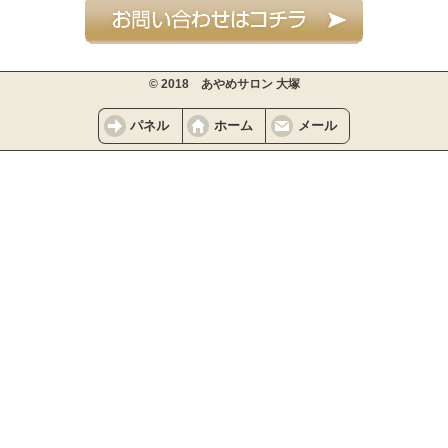
© 2018 あやめサロン 大塚
パネル
ホーム
メール