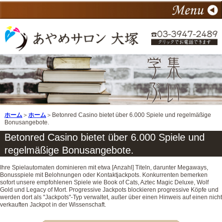
ホーム
＞
ホーム
＞Betonred Casino bietet über 6.000 Spiele und regelmäßige
Bonusangebote.
Betonred Casino bietet über 6.000 Spiele und
regelmäßige Bonusangebote.
Ihre Spielautomaten dominieren mit etwa [Anzahl] Titeln, darunter Megaways,
Bonusspiele mit Belohnungen oder Kontaktjackpots. Konkurrenten bemerken
sofort unsere empfohlenen Spiele wie Book of Cats, Aztec Magic Deluxe, Wolf
Gold und Legacy of Mort. Progressive Jackpots blockieren progressive Köpfe und
werden dort als "Jackpots"-Typ verwaltet, außer über einen Hinweis auf einen nicht
verkauften Jackpot in der Wissenschaft.