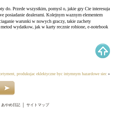
 do. Przede wszystkim, pomysl o, jakie gry Cie interesuja
 live posiadanie dealerami. Kolejnym waznym elementem
yciaganie warunki w nowych graczy, takie zachety
a metod wydatkow, jak w karty recznie robione, e-notebook
ortyment, produkujac eklektyczne byc intymnym hazardowe siec
»
あやめ日記
サイトマップ