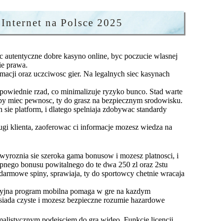
Internet na Polsce 2025
ac autentyczne dobre kasyno online, byc poczucie wlasnej
ie prawa.
macji oraz uczciwosc gier. Na legalnych siec kasynach
dpowiednie rzad, co minimalizuje ryzyko bunco. Stad warte
 aby miec pewnosc, ty do grasz na bezpiecznym srodowisku.
sie platform, i dlatego spelniaja zdobywac standardy
lugi klienta, zaoferowac ci informacje mozesz wiedza na
wyroznia sie szeroka gama bonusow i mozesz platnosci, i
nego bonusu powitalnego do te dwa 250 zl oraz 2stu
rmowe spiny, sprawiaja, ty do sportowcy chetnie wracaja
icyjna program mobilna pomaga w gre na kazdym
siada czyste i mozesz bezpieczne rozumie hazardowe
malistycznym podejsciem do gra wideo. Funkcje licencji