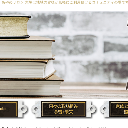
｜
あやめサロン 大塚は地域の皆様が気軽にご利用頂けるコミュニティの場で