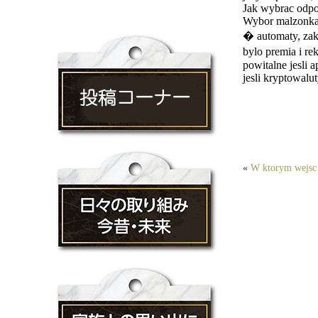
Jak wybrac odpo
Wybor malzonka 
� automaty, zak
bylo premia i re
powitalne jesli 
jesli kryptowalu
«
W ktorym wejsc 