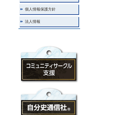
個人情報保護方針
法人情報