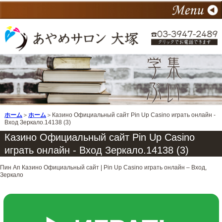
ホーム
＞
ホーム
＞Казино Официальный сайт Pin Up Casino играть онлайн -
Вход Зеркало.14138 (3)
Казино Официальный сайт Pin Up Casino
играть онлайн - Вход Зеркало.14138 (3)
Пин Ап Казино Официальный сайт | Pin Up Casino играть онлайн – Вход,
Зеркало