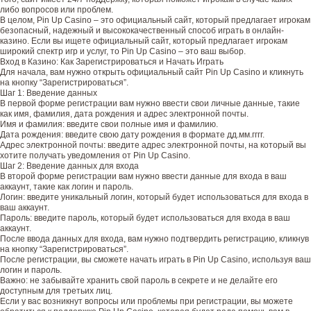
либо вопросов или проблем.
В целом, Pin Up Casino – это официальный сайт, который предлагает игрокам
безопасный, надежный и высококачественный способ играть в онлайн-
казино. Если вы ищете официальный сайт, который предлагает игрокам
широкий спектр игр и услуг, то Pin Up Casino – это ваш выбор.
Вход в Казино: Как Зарегистрироваться и Начать Играть
Для начала, вам нужно открыть официальный сайт Pin Up Casino и кликнуть
на кнопку “Зарегистрироваться”.
Шаг 1: Введение данных
В первой форме регистрации вам нужно ввести свои личные данные, такие
как имя, фамилия, дата рождения и адрес электронной почты.
Имя и фамилия: введите свои полные имя и фамилию.
Дата рождения: введите свою дату рождения в формате дд.мм.гггг.
Адрес электронной почты: введите адрес электронной почты, на который вы
хотите получать уведомления от Pin Up Casino.
Шаг 2: Введение данных для входа
В второй форме регистрации вам нужно ввести данные для входа в ваш
аккаунт, такие как логин и пароль.
Логин: введите уникальный логин, который будет использоваться для входа в
ваш аккаунт.
Пароль: введите пароль, который будет использоваться для входа в ваш
аккаунт.
После ввода данных для входа, вам нужно подтвердить регистрацию, кликнув
на кнопку “Зарегистрироваться”.
После регистрации, вы сможете начать играть в Pin Up Casino, используя ваш
логин и пароль.
Важно: не забывайте хранить свой пароль в секрете и не делайте его
доступным для третьих лиц.
Если у вас возникнут вопросы или проблемы при регистрации, вы можете