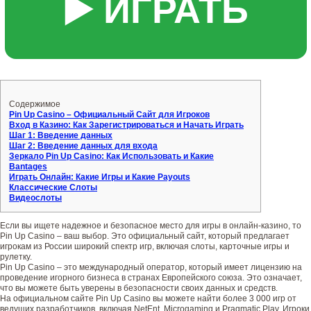
▶️ ИГРАТЬ
Содержимое
Pin Up Casino – Официальный Сайт для Игроков
Вход в Казино: Как Зарегистрироваться и Начать Играть
Шаг 1: Введение данных
Шаг 2: Введение данных для входа
Зеркало Pin Up Casino: Как Использовать и Какие
Вantages
Играть Онлайн: Какие Игры и Какие Payouts
Классические Слоты
Видеослоты
Если вы ищете надежное и безопасное место для игры в онлайн-казино, то
Pin Up Casino – ваш выбор. Это официальный сайт, который предлагает
игрокам из России широкий спектр игр, включая слоты, карточные игры и
рулетку.
Pin Up Casino – это международный оператор, который имеет лицензию на
проведение игорного бизнеса в странах Европейского союза. Это означает,
что вы можете быть уверены в безопасности своих данных и средств.
На официальном сайте Pin Up Casino вы можете найти более 3 000 игр от
ведущих разработчиков, включая NetEnt, Microgaming и Pragmatic Play. Игроки